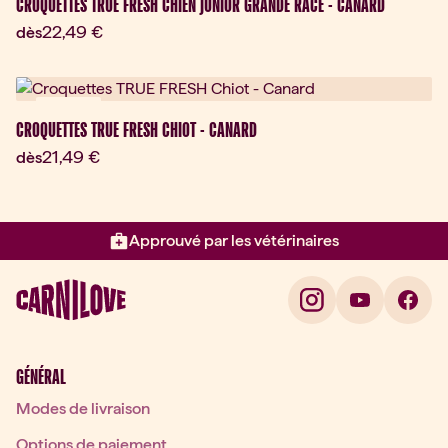
CROQUETTES TRUE FRESH CHIEN JUNIOR GRANDE RACE - CANARD
Prix actuel:
22,49 €
dès
Nouveau
CROQUETTES TRUE FRESH CHIOT - CANARD
Prix actuel:
21,49 €
dès
Approuvé par les vétérinaires
Élément 2 sur 3: Approuvé par l
GÉNÉRAL
Modes de livraison
Options de paiement