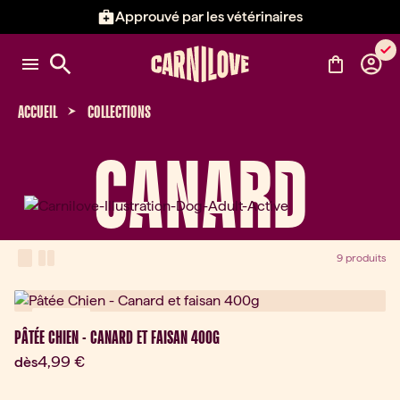
Approuvé par les vétérinaires
Élément 2 sur 3: Approuvé par l
ACCUEIL
COLLECTIONS
CANARD
View Mode
one-column view
two-column view
9 produits
Nouveau
PÂTÉE CHIEN - CANARD ET FAISAN 400G
Prix actuel:
4,99 €
dès