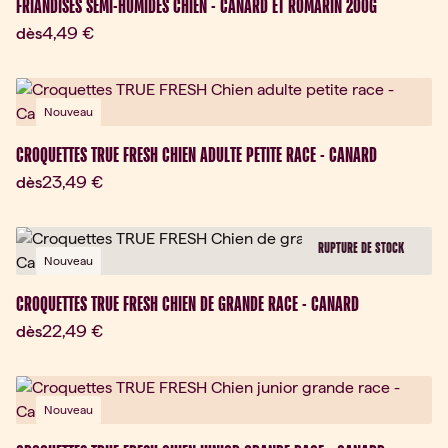
FRIANDISES SEMI-HUMIDES CHIEN - CANARD ET ROMARIN 200G
Prix actuel:
4,49 €
dès
Nouveau
CROQUETTES TRUE FRESH CHIEN ADULTE PETITE RACE - CANARD
Prix actuel:
23,49 €
dès
RUPTURE DE STOCK
Nouveau
CROQUETTES TRUE FRESH CHIEN DE GRANDE RACE - CANARD
Prix actuel:
22,49 €
dès
Nouveau