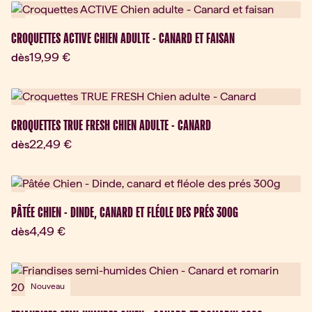
Nouveau
CROQUETTES ACTIVE CHIEN ADULTE - CANARD ET FAISAN
Prix actuel:
19,99 €
dès
Nouveau
CROQUETTES TRUE FRESH CHIEN ADULTE - CANARD
Prix actuel:
22,49 €
dès
Nouveau
PÂTÉE CHIEN - DINDE, CANARD ET FLÉOLE DES PRÉS 300G
Prix actuel:
4,49 €
dès
Nouveau