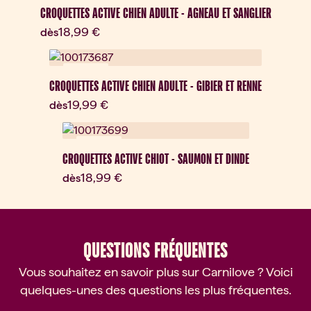
CROQUETTES ACTIVE CHIEN ADULTE - AGNEAU ET SANGLIER
Prix actuel:
18,99 €
dès
Nouveau
CROQUETTES ACTIVE CHIEN ADULTE - GIBIER ET RENNE
Prix actuel:
19,99 €
dès
Nouveau
CROQUETTES ACTIVE CHIOT - SAUMON ET DINDE
Prix actuel:
18,99 €
dès
QUESTIONS FRÉQUENTES
Vous souhaitez en savoir plus sur Carnilove ? Voici
quelques-unes des questions les plus fréquentes.