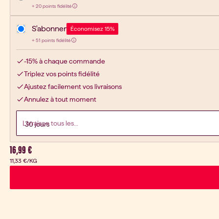
20
+
20 points fidélité
Gagnez :
S'abonner
Économisez 15%
51
+
51 points fidélité
Gagnez :
-15% à chaque commande
Triplez vos points fidélité
Ajustez facilement vos livraisons
Annulez à tout moment
Livraison tous les...
Prix actuel:
16,99 €
11,33 €
/KG