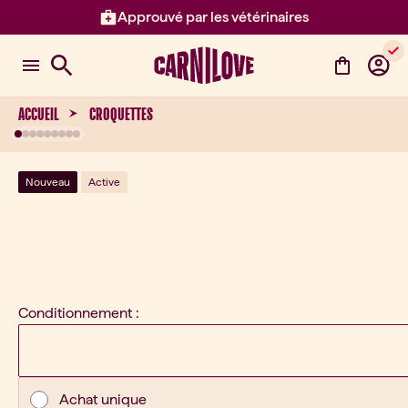
Approuvé par les vétérinaires
Élément 2 sur 3: Approuvé par l
ACCUEIL
CROQUETTES
Nouveau
Active
Conditionnement :
Type d'achat
Achat unique