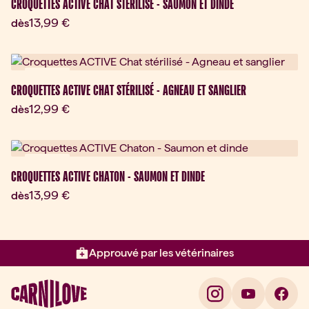
CROQUETTES ACTIVE CHAT STÉRILISÉ - SAUMON ET DINDE
Prix actuel:
13,99 €
dès
Nouveau
CROQUETTES ACTIVE CHAT STÉRILISÉ - AGNEAU ET SANGLIER
Prix actuel:
12,99 €
dès
Nouveau
CROQUETTES ACTIVE CHATON - SAUMON ET DINDE
Prix actuel:
13,99 €
dès
Approuvé par les vétérinaires
Élément 2 sur 3: Approuvé par l