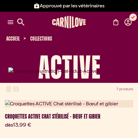
Approuvé par les vétérinaires
Élément 2 sur 3: Approuvé par l
ACCUEIL
COLLECTIONS
ACTIVE
View Mode
one-column view
two-column view
7 produits
Nouveau
CROQUETTES ACTIVE CHAT STÉRILISÉ - BŒUF ET GIBIER
Prix actuel:
13,99 €
dès