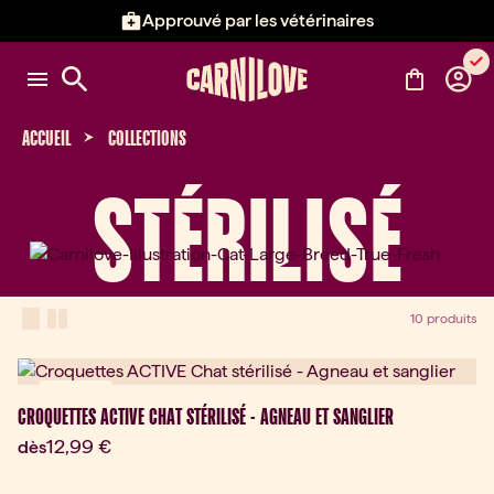
Approuvé par les vétérinaires
Élément 2 sur 3: Approuvé par l
ACCUEIL
COLLECTIONS
STÉRILISÉ
View Mode
one-column view
two-column view
10 produits
Nouveau
CROQUETTES ACTIVE CHAT STÉRILISÉ - AGNEAU ET SANGLIER
Prix actuel:
12,99 €
dès