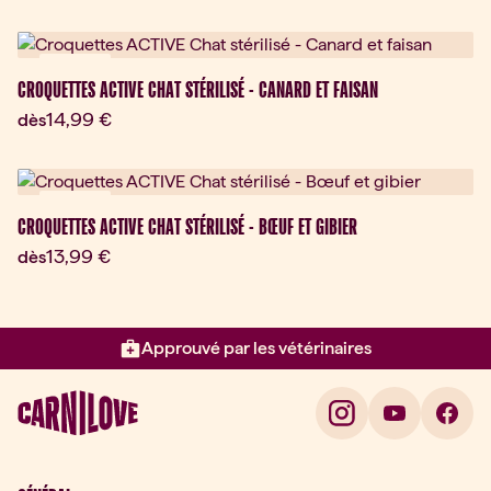
Nouveau
CROQUETTES ACTIVE CHAT STÉRILISÉ - CANARD ET FAISAN
Prix actuel:
14,99 €
dès
Nouveau
CROQUETTES ACTIVE CHAT STÉRILISÉ - BŒUF ET GIBIER
Prix actuel:
13,99 €
dès
Approuvé par les vétérinaires
Élément 2 sur 3: Approuvé par l