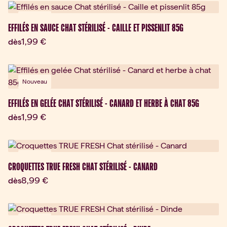
Nouveau
EFFILÉS EN SAUCE CHAT STÉRILISÉ - CAILLE ET PISSENLIT 85G
Prix actuel:
1,99 €
dès
Nouveau
EFFILÉS EN GELÉE CHAT STÉRILISÉ - CANARD ET HERBE À CHAT 85G
Prix actuel:
1,99 €
dès
Nouveau
CROQUETTES TRUE FRESH CHAT STÉRILISÉ - CANARD
Prix actuel:
8,99 €
dès
Nouveau