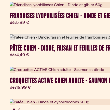
Nouveau
FRIANDISES LYOPHILISÉES CHIEN - DINDE ET GI
Prix actuel:
5,99 €
dès
Nouveau
PÂTÉE CHIEN - DINDE, FAISAN ET FEUILLES DE
Prix actuel:
4,49 €
dès
Nouveau
CROQUETTES ACTIVE CHIEN ADULTE - SAUMON 
Prix actuel:
19,99 €
dès
Nouveau