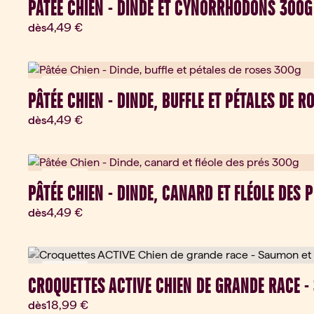
PÂTÉE CHIEN - DINDE ET CYNORRHODONS 300G
Prix actuel:
4,49 €
dès
Nouveau
PÂTÉE CHIEN - DINDE, BUFFLE ET PÉTALES DE R
Prix actuel:
4,49 €
dès
Nouveau
PÂTÉE CHIEN - DINDE, CANARD ET FLÉOLE DES 
Prix actuel:
4,49 €
dès
Nouveau
CROQUETTES ACTIVE CHIEN DE GRANDE RACE -
Prix actuel:
18,99 €
dès