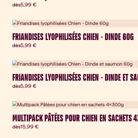
Prix actuel:
5,99 €
dès
Nouveau
FRIANDISES LYOPHILISÉES CHIEN - DINDE 60G
Prix actuel:
5,99 €
dès
Nouveau
FRIANDISES LYOPHILISÉES CHIEN - DINDE ET 
Prix actuel:
5,99 €
dès
Nouveau
MULTIPACK PÂTÉES POUR CHIEN EN SACHETS 
Prix actuel:
15,99 €
dès