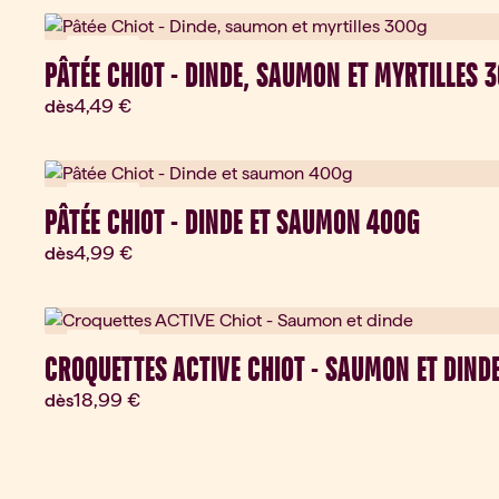
Nouveau
PÂTÉE CHIOT - DINDE, SAUMON ET MYRTILLES 
Prix actuel:
4,49 €
dès
Nouveau
PÂTÉE CHIOT - DINDE ET SAUMON 400G
Prix actuel:
4,99 €
dès
Nouveau
CROQUETTES ACTIVE CHIOT - SAUMON ET DIND
Prix actuel:
18,99 €
dès