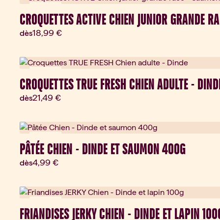
Nouveau
CROQUETTES ACTIVE CHIEN JUNIOR GRANDE RA
Prix actuel:
18,99 €
dès
Nouveau
CROQUETTES TRUE FRESH CHIEN ADULTE - DIND
Prix actuel:
21,49 €
dès
Nouveau
PÂTÉE CHIEN - DINDE ET SAUMON 400G
Prix actuel:
4,99 €
dès
Nouveau
FRIANDISES JERKY CHIEN - DINDE ET LAPIN 100