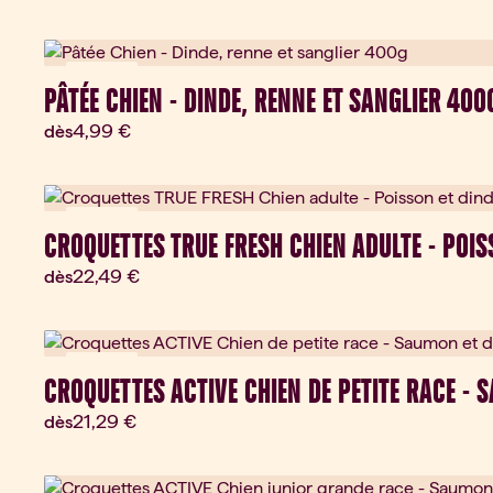
Nouveau
PÂTÉE CHIEN - DINDE, RENNE ET SANGLIER 400
Prix actuel:
4,99 €
dès
Nouveau
CROQUETTES TRUE FRESH CHIEN ADULTE - POIS
Prix actuel:
22,49 €
dès
Nouveau
CROQUETTES ACTIVE CHIEN DE PETITE RACE - 
Prix actuel:
21,29 €
dès