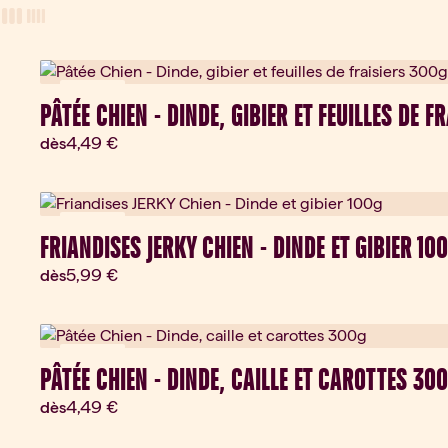
View Mode
three-column view
four-column view
Nouveau
PÂTÉE CHIEN - DINDE, GIBIER ET FEUILLES DE F
Prix actuel:
4,49 €
dès
Nouveau
FRIANDISES JERKY CHIEN - DINDE ET GIBIER 10
Prix actuel:
5,99 €
dès
Nouveau
PÂTÉE CHIEN - DINDE, CAILLE ET CAROTTES 30
Prix actuel:
4,49 €
dès