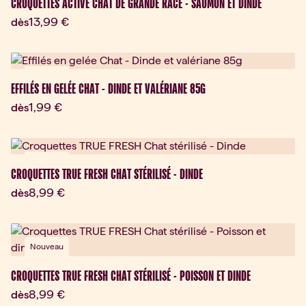
CROQUETTES ACTIVE CHAT DE GRANDE RACE - SAUMON ET DINDE
Prix actuel:
13,99 €
dès
Nouveau
EFFILÉS EN GELÉE CHAT - DINDE ET VALÉRIANE 85G
Prix actuel:
1,99 €
dès
Nouveau
CROQUETTES TRUE FRESH CHAT STÉRILISÉ - DINDE
Prix actuel:
8,99 €
dès
Nouveau
CROQUETTES TRUE FRESH CHAT STÉRILISÉ - POISSON ET DINDE
Prix actuel:
8,99 €
dès