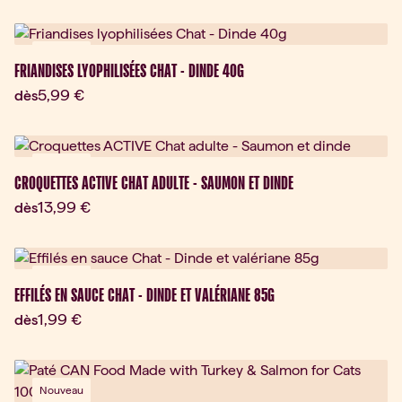
Nouveau
FRIANDISES LYOPHILISÉES CHAT - DINDE 40G
Prix actuel:
5,99 €
dès
Nouveau
CROQUETTES ACTIVE CHAT ADULTE - SAUMON ET DINDE
Prix actuel:
13,99 €
dès
Nouveau
EFFILÉS EN SAUCE CHAT - DINDE ET VALÉRIANE 85G
Prix actuel:
1,99 €
dès
Nouveau