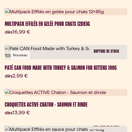
Bon plan
Nouveau
MULTIPACK EFFILÉS EN GELÉE POUR CHATS 12X85G
Prix actuel:
16,99 €
dès
RUPTURE DE STOCK
Nouveau
PATÉ CAN FOOD MADE WITH TURKEY & SALMON FOR KITTENS 100G
Prix actuel:
2,99 €
dès
Nouveau
CROQUETTES ACTIVE CHATON - SAUMON ET DINDE
Prix actuel:
13,99 €
dès
RUPTURE DE STOCK