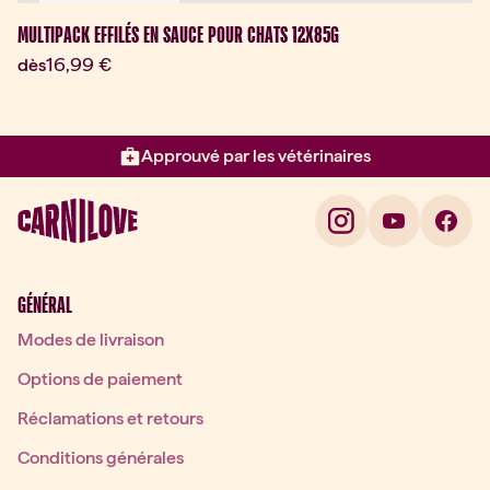
Bon plan
Nouveau
MULTIPACK EFFILÉS EN SAUCE POUR CHATS 12X85G
Prix actuel:
16,99 €
dès
Approuvé par les vétérinaires
Élément 2 sur 3: Approuvé par l
GÉNÉRAL
Modes de livraison
Options de paiement
Réclamations et retours
Conditions générales