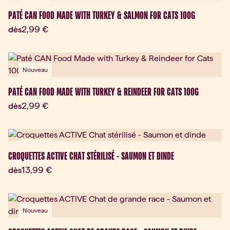
PATÉ CAN FOOD MADE WITH TURKEY & SALMON FOR CATS 100G
Prix actuel:
2,99 €
dès
Nouveau
PATÉ CAN FOOD MADE WITH TURKEY & REINDEER FOR CATS 100G
Prix actuel:
2,99 €
dès
Nouveau
CROQUETTES ACTIVE CHAT STÉRILISÉ - SAUMON ET DINDE
Prix actuel:
13,99 €
dès
Nouveau