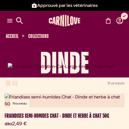
Approuvé par les vétérinaires
Élément 2 sur 3: Approuvé par l
ACCUEIL
COLLECTIONS
DINDE
View Mode
one-column view
two-column view
15 produits
Nouveau
FRIANDISES SEMI-HUMIDES CHAT - DINDE ET HERBE À CHAT 50G
Prix actuel:
2,49 €
dès