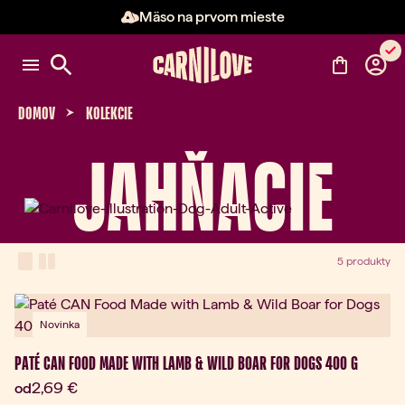
Mäso na prvom mieste
Položka 2 z 3: Mäso na prvom m
DOMOV
KOLEKCIE
JAHŇACIE
View Mode
one-column view
two-column view
5 produkty
Novinka
PATÉ CAN FOOD MADE WITH LAMB & WILD BOAR FOR DOGS 400 G
Aktuálna cena:
2,69 €
od