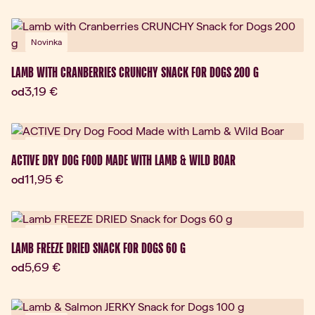
Novinka
LAMB WITH CRANBERRIES CRUNCHY SNACK FOR DOGS 200 G
Aktuálna cena:
3,19 €
od
Novinka
ACTIVE DRY DOG FOOD MADE WITH LAMB & WILD BOAR
Aktuálna cena:
11,95 €
od
Novinka
LAMB FREEZE DRIED SNACK FOR DOGS 60 G
Aktuálna cena:
5,69 €
od