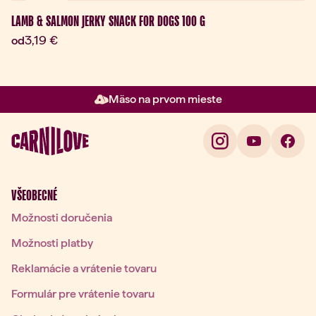
Novinka
LAMB & SALMON JERKY SNACK FOR DOGS 100 G
Aktuálna cena:
3,19 €
od
Mäso na prvom mieste
Položka 2 z 3: Mäso na prvom m
VŠEOBECNÉ
Možnosti doručenia
Možnosti platby
Reklamácie a vrátenie tovaru
Formulár pre vrátenie tovaru