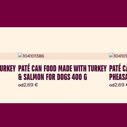
Novinka
Novin
TURKEY
PATÉ CAN FOOD MADE WITH TURKEY
PATÉ C
& SALMON FOR DOGS 400 G
PHEASA
Aktuálna cena:
Aktuá
2,69 €
2,69 
od
od