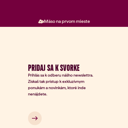
Mäso na prvom mieste
PRIDAJ SA K SVORKE
Prihlás sa k odberu nášho newslettra.
Získaš tak prístup k exkluzívnym
ponukám a novinkám, ktoré inde
nenájdete.
rihlásenie na odber
Zadajte
svoj e-
*
mail
 → 