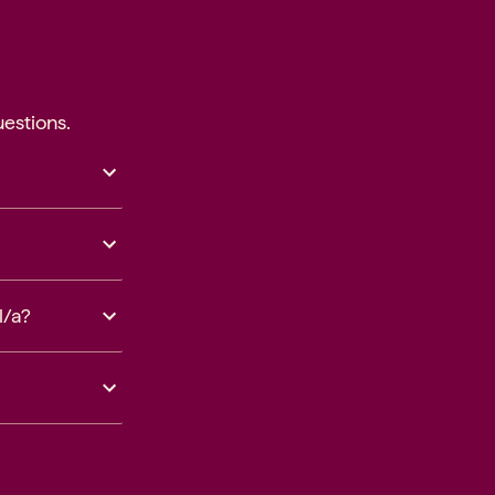
estions.
l/a?