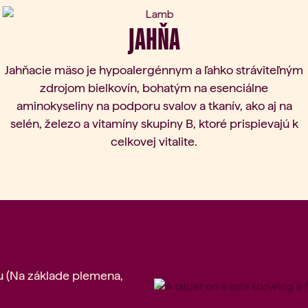
ous slide
JAHŇA
Jahňacie mäso je hypoalergénnym a ľahko stráviteľným
zdrojom bielkovín, bohatým na esenciálne
aminokyseliny na podporu svalov a tkanív, ako aj na
selén, železo a vitamíny skupiny B, ktoré prispievajú k
celkovej vitalite.
iu (Na základe plemena,