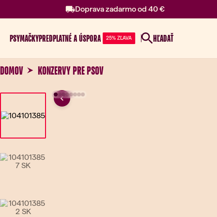
Doprava zadarmo od 40 €
PSY
MAČKY
PREDPLATNÉ A ÚSPORA
HĽADAŤ
25% ZĽAVA
DOMOV
KONZERVY PRE PSOV
Previous
Go to slide 1
Go to slide 2
Go to slide 3