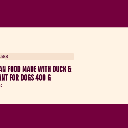
ka
AN FOOD MADE WITH DUCK &
NT FOR DOGS 400 G
lna cena:
€