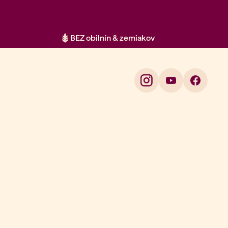
BEZ obilnín & zemiakov