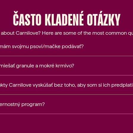
ČASTO KLADENÉ OTÁZKY
 about Carnilove? Here are some of the most common qu
 mám svojmu psovi/mačke podávať?
 miešať granule a mokré krmivo?
y Carnilove vyskúšať bez toho, aby som si ich predplati
vernostný program?