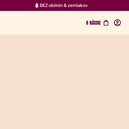
BEZ obilnín & zemiakov
O NÁS
SK