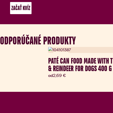
 ZAČAŤ KVÍZ 
ODPORÚČANÉ PRODUKTY
Novinka
PATÉ CAN FOOD MADE WITH 
& REINDEER FOR DOGS 400 G
Aktuálna cena:
2,69 €
od