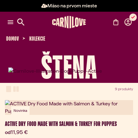
Mäso na prvom mieste
Položka 2 z 3: Mäso na prvom m
DOMOV
KOLEKCIE
ŠTENA
View Mode
one-column view
two-column view
9 produkty
Novinka
ACTIVE DRY FOOD MADE WITH SALMON & TURKEY FOR PUPPIES
Aktuálna cena:
11,95 €
od