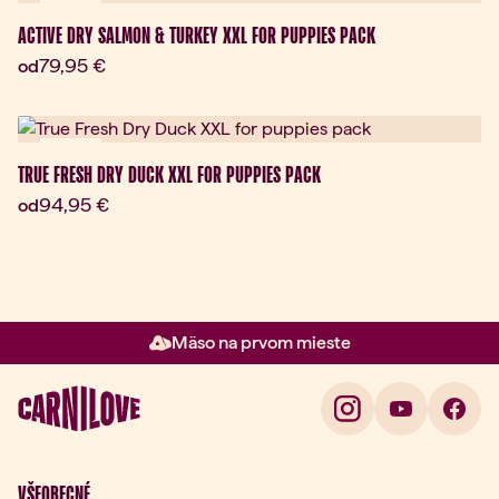
Darček
ACTIVE DRY SALMON & TURKEY XXL FOR PUPPIES PACK
Aktuálna cena:
79,95 €
od
Darček
TRUE FRESH DRY DUCK XXL FOR PUPPIES PACK
Aktuálna cena:
94,95 €
od
Mäso na prvom mieste
Položka 2 z 3: Mäso na prvom m
VŠEOBECNÉ