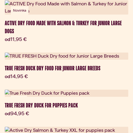
Novinka
ACTIVE DRY FOOD MADE WITH SALMON & TURKEY FOR JUNIOR LARGE
DOGS
Aktuálna cena:
11,95 €
od
Novinka
TRUE FRESH DUCK DRY FOOD FOR JUNIOR LARGE BREEDS
Aktuálna cena:
14,95 €
od
Darček
TRUE FRESH DRY DUCK FOR PUPPIES PACK
Aktuálna cena:
94,95 €
od