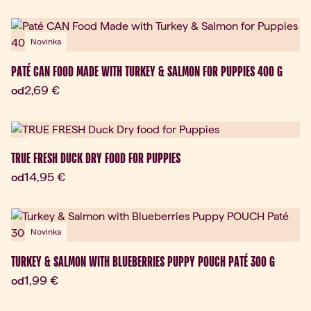
Novinka
PATÉ CAN FOOD MADE WITH TURKEY & SALMON FOR PUPPIES 400 G
Aktuálna cena:
2,69 €
od
Novinka
TRUE FRESH DUCK DRY FOOD FOR PUPPIES
Aktuálna cena:
14,95 €
od
Novinka
TURKEY & SALMON WITH BLUEBERRIES PUPPY POUCH PATÉ 300 G
Aktuálna cena:
1,99 €
od