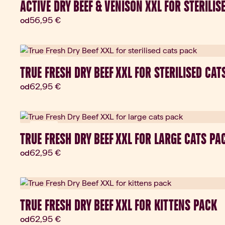
ACTIVE DRY BEEF & VENISON XXL FOR STERILIS
Aktuálna cena:
56,95 €
od
Darček
TRUE FRESH DRY BEEF XXL FOR STERILISED CAT
Aktuálna cena:
62,95 €
od
Darček
TRUE FRESH DRY BEEF XXL FOR LARGE CATS PA
Aktuálna cena:
62,95 €
od
Darček
TRUE FRESH DRY BEEF XXL FOR KITTENS PACK
Aktuálna cena:
62,95 €
od