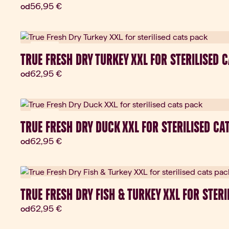
Aktuálna cena:
56,95 €
od
Darček
TRUE FRESH DRY TURKEY XXL FOR STERILISED 
Aktuálna cena:
62,95 €
od
Darček
TRUE FRESH DRY DUCK XXL FOR STERILISED CA
Aktuálna cena:
62,95 €
od
Darček
TRUE FRESH DRY FISH & TURKEY XXL FOR STER
Aktuálna cena:
62,95 €
od