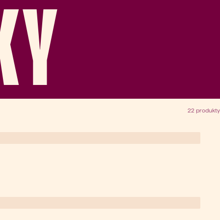
KY
22 produkty