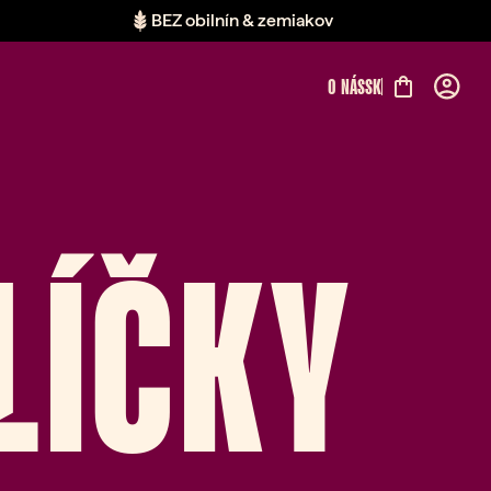
BEZ obilnín & zemiakov
O NÁS
SK
LÍČKY