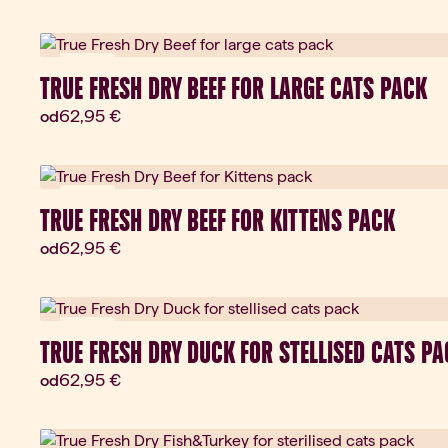
Darček
TRUE FRESH DRY BEEF FOR LARGE CATS PACK
Aktuálna cena:
62,95 €
od
Darček
TRUE FRESH DRY BEEF FOR KITTENS PACK
Aktuálna cena:
62,95 €
od
Darček
TRUE FRESH DRY DUCK FOR STELLISED CATS P
Aktuálna cena:
62,95 €
od