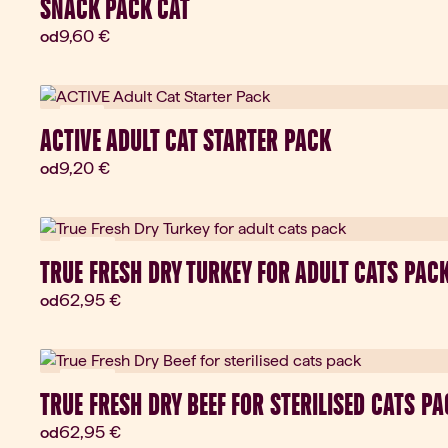
SNACK PACK CAT
Aktuálna cena:
9,60 €
od
Zľava
ACTIVE ADULT CAT STARTER PACK
Aktuálna cena:
9,20 €
od
Darček
TRUE FRESH DRY TURKEY FOR ADULT CATS PAC
Aktuálna cena:
62,95 €
od
Darček
TRUE FRESH DRY BEEF FOR STERILISED CATS P
Aktuálna cena:
62,95 €
od