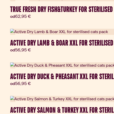
Darček
TRUE FRESH DRY FISH&TURKEY FOR STERILISED
Aktuálna cena:
62,95 €
od
Darček
ACTIVE DRY LAMB & BOAR XXL FOR STERILISE
Aktuálna cena:
56,95 €
od
Darček
ACTIVE DRY DUCK & PHEASANT XXL FOR STERI
Aktuálna cena:
56,95 €
od
Darček
ACTIVE DRY SALMON & TURKEY XXL FOR STERI