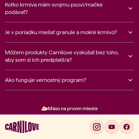
Koľko krmiva mám svojmu psovi/mačke
podávať?
Je v poriadku miešať granule a mokré krmivo?
Môžem produkty Carnilove vyskúšať bez toho,
aby som si ich predplatil/a?
Ako funguje vernostný program?
Mäso na prvom mieste
Položka 2 z 3: Mäso na prvom m