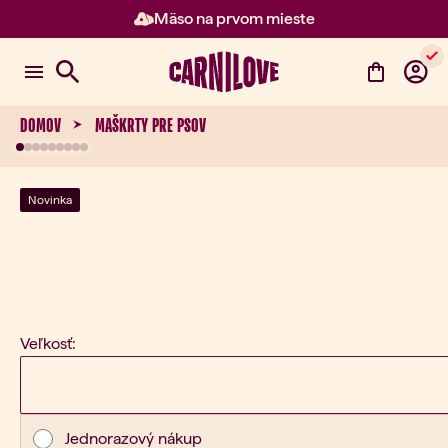
Mäso na prvom mieste
Položka 2 z 3: Mäso na prvom m
DOMOV
MAŠKRTY PRE PSOV
Novinka
Veľkosť:
Typ nákupu
Jednorazový nákup