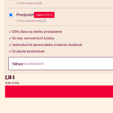
3
+
3 Vernostné body
Získaj:
Predplatiť
Ušetriť 25 %
6
+
6 Vernostných bodov
Získaj:
25% zľava na všetky predplatné
3x viac vernostných bodov
Jednoduchá úprava alebo zrušenie dodávok
Zrušenie kedykoľvek
Frekvence doručení
Aktuálna cena:
2,39 €
11,95 €
/KG