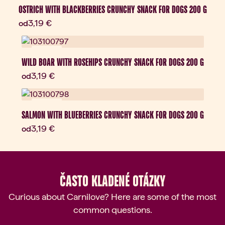
OSTRICH WITH BLACKBERRIES CRUNCHY SNACK FOR DOGS 200 G
Aktuálna cena:
3,19 €
od
Novinka
WILD BOAR WITH ROSEHIPS CRUNCHY SNACK FOR DOGS 200 G
Aktuálna cena:
3,19 €
od
Novinka
SALMON WITH BLUEBERRIES CRUNCHY SNACK FOR DOGS 200 G
Aktuálna cena:
3,19 €
od
ČASTO KLADENÉ OTÁZKY
Curious about Carnilove? Here are some of the most
common questions.