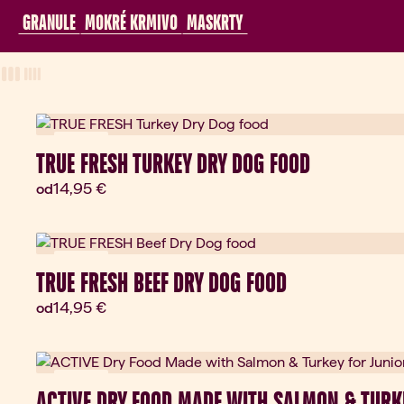
 GRANULE 
 MOKRÉ KRMIVO 
 MASKRTY 
View Mode
three-column view
four-column view
Novinka
TRUE FRESH TURKEY DRY DOG FOOD
Aktuálna cena:
14,95 €
od
Novinka
TRUE FRESH BEEF DRY DOG FOOD
Aktuálna cena:
14,95 €
od
Novinka
ACTIVE DRY FOOD MADE WITH SALMON & TURK