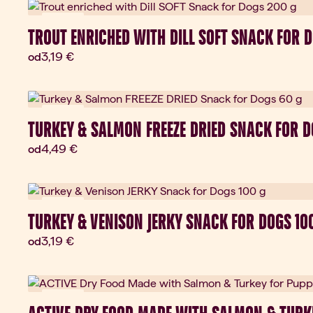
Novinka
TROUT ENRICHED WITH DILL SOFT SNACK FOR 
Aktuálna cena:
3,19 €
od
Novinka
TURKEY & SALMON FREEZE DRIED SNACK FOR D
Aktuálna cena:
4,49 €
od
Novinka
TURKEY & VENISON JERKY SNACK FOR DOGS 10
Aktuálna cena:
3,19 €
od
Novinka