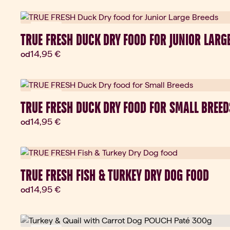
Novinka
TRUE FRESH DUCK DRY FOOD FOR JUNIOR LARG
Aktuálna cena:
14,95 €
od
Novinka
TRUE FRESH DUCK DRY FOOD FOR SMALL BREED
Aktuálna cena:
14,95 €
od
Novinka
TRUE FRESH FISH & TURKEY DRY DOG FOOD
Aktuálna cena:
14,95 €
od