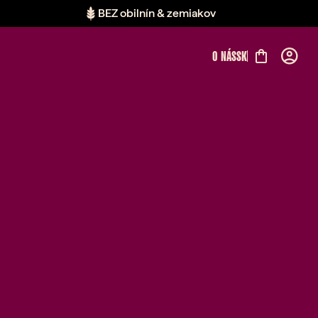
BEZ obilnín & zemiakov
O NÁS
SK