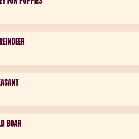
EY FOR PUPPIES
REINDEER
EASANT
LD BOAR