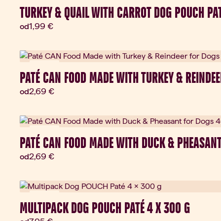
Novinka
TURKEY & QUAIL WITH CARROT DOG POUCH PA
Aktuálna cena:
1,99 €
od
Novinka
PATÉ CAN FOOD MADE WITH TURKEY & REINDEE
Aktuálna cena:
2,69 €
od
Novinka
PATÉ CAN FOOD MADE WITH DUCK & PHEASANT
Aktuálna cena:
2,69 €
od
Novinka
MULTIPACK DOG POUCH PATÉ 4 X 300 G
Aktuálna cena: