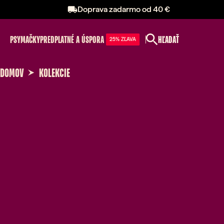
Doprava zadarmo od 40 €
PSY
MAČKY
PREDPLATNÉ A ÚSPORA
HĽADAŤ
25% ZĽAVA
DOMOV
KOLEKCIE