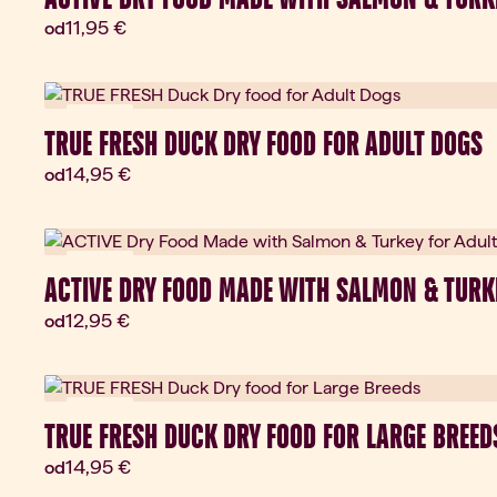
Aktuálna cena:
11,95 €
od
Novinka
TRUE FRESH DUCK DRY FOOD FOR ADULT DOGS
Aktuálna cena:
14,95 €
od
Novinka
ACTIVE DRY FOOD MADE WITH SALMON & TURK
Aktuálna cena:
12,95 €
od
Novinka
TRUE FRESH DUCK DRY FOOD FOR LARGE BREED
Aktuálna cena:
14,95 €
od