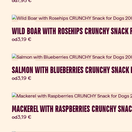
7,95 €
od
Novinka
WILD BOAR WITH ROSEHIPS CRUNCHY SNACK 
Aktuálna cena:
3,19 €
od
Novinka
SALMON WITH BLUEBERRIES CRUNCHY SNACK 
Aktuálna cena:
3,19 €
od
Novinka
MACKEREL WITH RASPBERRIES CRUNCHY SNAC
Aktuálna cena:
3,19 €
od