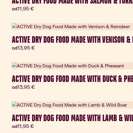
ACTIVE DRY FOOD MADE WITH SALMON & TURK
Aktuálna cena:
11,95 €
od
Novinka
ACTIVE DRY DOG FOOD MADE WITH VENISON & 
Aktuálna cena:
13,95 €
od
Novinka
ACTIVE DRY DOG FOOD MADE WITH DUCK & PH
Aktuálna cena:
13,95 €
od
Novinka
ACTIVE DRY DOG FOOD MADE WITH LAMB & WI
Aktuálna cena:
11,95 €
od