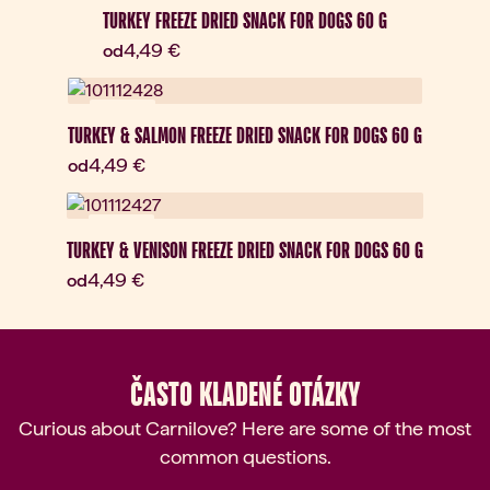
TURKEY FREEZE DRIED SNACK FOR DOGS 60 G
Aktuálna cena:
4,49 €
od
Novinka
TURKEY & SALMON FREEZE DRIED SNACK FOR DOGS 60 G
Aktuálna cena:
4,49 €
od
Novinka
TURKEY & VENISON FREEZE DRIED SNACK FOR DOGS 60 G
Aktuálna cena:
4,49 €
od
ČASTO KLADENÉ OTÁZKY
Curious about Carnilove? Here are some of the most
common questions.