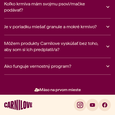
Koľko krmiva mám svojmu psovi/mačke
podávať?
Je v poriadku miešať granule a mokré krmivo?
Môžem produkty Carnilove vyskúšať bez toho,
aby som si ich predplatil/a?
Ako funguje vernostný program?
Mäso na prvom mieste
Položka 2 z 3: Mäso na prvom m