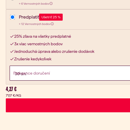
6
+
6 Vernostných bodov
Získaj:
Predplatiť
Ušetriť 25 %
12
+
12 Vernostných bodov
Získaj:
25% zľava na všetky predplatné
3x viac vernostných bodov
Jednoduchá úprava alebo zrušenie dodávok
Zrušenie kedykoľvek
Frekvence doručení
Aktuálna cena:
4,27 €
71,17 €
/KG