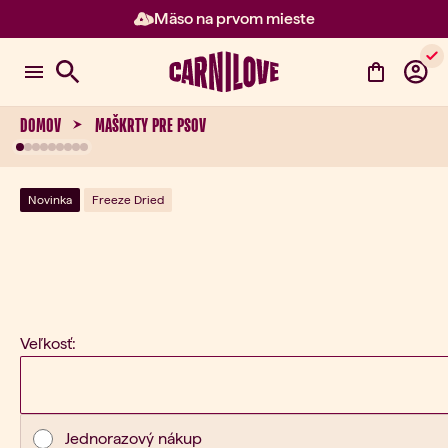
Mäso na prvom mieste
Položka 2 z 3: Mäso na prvom m
DOMOV
MAŠKRTY PRE PSOV
Novinka
Freeze Dried
Veľkosť:
Typ nákupu
Jednorazový nákup