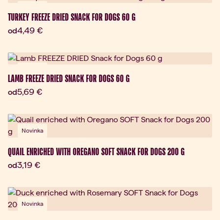
Novinka
TURKEY FREEZE DRIED SNACK FOR DOGS 60 G
Aktuálna cena:
4,49 €
od
Novinka
LAMB FREEZE DRIED SNACK FOR DOGS 60 G
Aktuálna cena:
5,69 €
od
Novinka
QUAIL ENRICHED WITH OREGANO SOFT SNACK FOR DOGS 200 G
Aktuálna cena:
3,19 €
od
Novinka