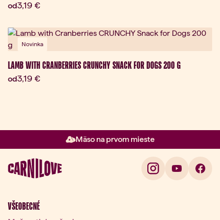
Aktuálna cena:
3,19 €
od
Novinka
LAMB WITH CRANBERRIES CRUNCHY SNACK FOR DOGS 200 G
Aktuálna cena:
3,19 €
od
Mäso na prvom mieste
Položka 2 z 3: Mäso na prvom m
VŠEOBECNÉ