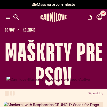
Mäso na prvom mieste
Položka 2 z 3: Mäso na prvom m
DOMOV
KOLEKCIE
MAŠKRTY PRE
PSOV
View Mode
one-column view
two-column view
18 produkty