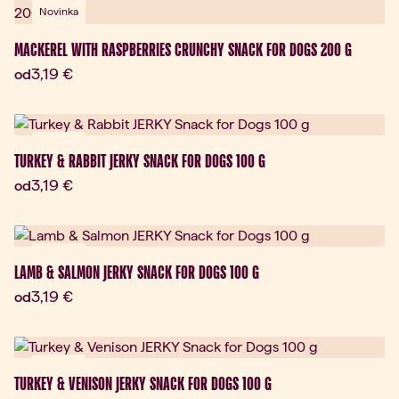
Novinka
MACKEREL WITH RASPBERRIES CRUNCHY SNACK FOR DOGS 200 G
Aktuálna cena:
3,19 €
od
Novinka
TURKEY & RABBIT JERKY SNACK FOR DOGS 100 G
Aktuálna cena:
3,19 €
od
Novinka
LAMB & SALMON JERKY SNACK FOR DOGS 100 G
Aktuálna cena:
3,19 €
od
Novinka
TURKEY & VENISON JERKY SNACK FOR DOGS 100 G