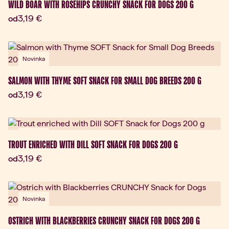
WILD BOAR WITH ROSEHIPS CRUNCHY SNACK FOR DOGS 200 G
Aktuálna cena:
3,19 €
od
Novinka
SALMON WITH THYME SOFT SNACK FOR SMALL DOG BREEDS 200 G
Aktuálna cena:
3,19 €
od
Novinka
TROUT ENRICHED WITH DILL SOFT SNACK FOR DOGS 200 G
Aktuálna cena:
3,19 €
od
Novinka
OSTRICH WITH BLACKBERRIES CRUNCHY SNACK FOR DOGS 200 G