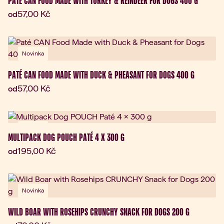
PATÉ CAN FOOD MADE WITH TURKEY & REINDEER FOR DOGS 400 G
Aktuální cena:
57,00 Kč
od
Novinka
PATÉ CAN FOOD MADE WITH DUCK & PHEASANT FOR DOGS 400 G
Aktuální cena:
57,00 Kč
od
Novinka
MULTIPACK DOG POUCH PATÉ 4 X 300 G
Aktuální cena:
195,00 Kč
od
Novinka
WILD BOAR WITH ROSEHIPS CRUNCHY SNACK FOR DOGS 200 G