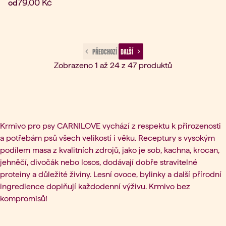
Aktuální cena:
79,00 Kč
od
 PŘEDCHOZÍ 
 DALŠÍ 
Zobrazeno 1 až 24 z 47 produktů
Krmivo pro psy CARNILOVE vychází z respektu k přirozenosti
a potřebám psů všech velikostí i věku. Receptury s vysokým
podílem masa z kvalitních zdrojů, jako je sob, kachna, krocan,
jehněčí, divočák nebo losos, dodávají dobře stravitelné
proteiny a důležité živiny. Lesní ovoce, bylinky a další přírodní
ingredience doplňují každodenní výživu. Krmivo bez
kompromisů!