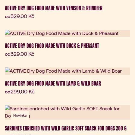
Novinka
ACTIVE DRY DOG FOOD MADE WITH VENISON & REINDEER
Aktuální cena:
329,00 Kč
od
Novinka
ACTIVE DRY DOG FOOD MADE WITH DUCK & PHEASANT
Aktuální cena:
329,00 Kč
od
Novinka
ACTIVE DRY DOG FOOD MADE WITH LAMB & WILD BOAR
Aktuální cena:
299,00 Kč
od
Novinka
SARDINES ENRICHED WITH WILD GARLIC SOFT SNACK FOR DOGS 200 G