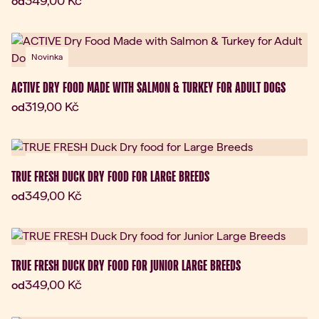
349,00 Kč
od
Novinka
ACTIVE DRY FOOD MADE WITH SALMON & TURKEY FOR ADULT DOGS
Aktuální cena:
319,00 Kč
od
Novinka
TRUE FRESH DUCK DRY FOOD FOR LARGE BREEDS
Aktuální cena:
349,00 Kč
od
Novinka
TRUE FRESH DUCK DRY FOOD FOR JUNIOR LARGE BREEDS
Aktuální cena:
349,00 Kč
od