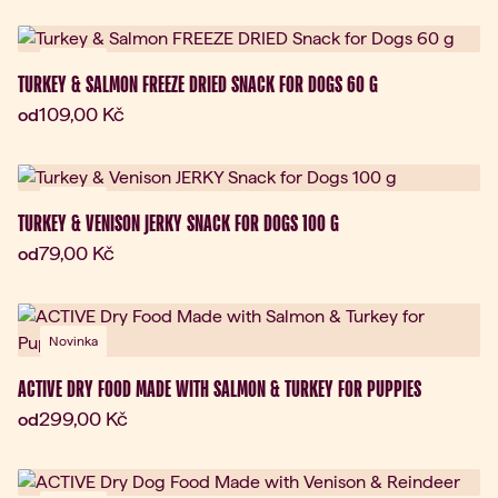
Novinka
TURKEY & SALMON FREEZE DRIED SNACK FOR DOGS 60 G
Aktuální cena:
109,00 Kč
od
Novinka
TURKEY & VENISON JERKY SNACK FOR DOGS 100 G
Aktuální cena:
79,00 Kč
od
Novinka
ACTIVE DRY FOOD MADE WITH SALMON & TURKEY FOR PUPPIES
Aktuální cena:
299,00 Kč
od