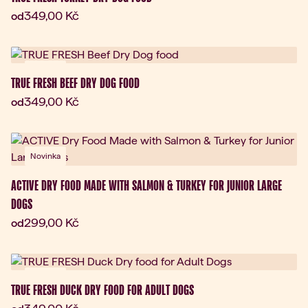
Aktuální cena:
349,00 Kč
od
Novinka
TRUE FRESH BEEF DRY DOG FOOD
Aktuální cena:
349,00 Kč
od
Novinka
ACTIVE DRY FOOD MADE WITH SALMON & TURKEY FOR JUNIOR LARGE
DOGS
Aktuální cena:
299,00 Kč
od
Novinka
TRUE FRESH DUCK DRY FOOD FOR ADULT DOGS
Aktuální cena: