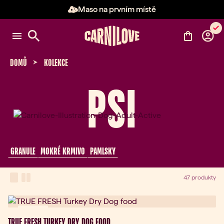
Maso na prvním místě
Položka 2 z 3: Maso na prvním 
DOMŮ
KOLEKCE
PSI
 GRANULE 
 MOKRÉ KRMIVO 
 PAMLSKY 
View Mode
one-column view
two-column view
47 produkty
Novinka
TRUE FRESH TURKEY DRY DOG FOOD