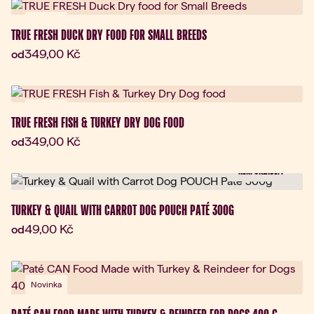
Novinka
TRUE FRESH DUCK DRY FOOD FOR SMALL BREEDS
Aktuální cena:
349,00 Kč
od
Novinka
TRUE FRESH FISH & TURKEY DRY DOG FOOD
Aktuální cena:
349,00 Kč
od
NENÍ SKLADEM
Novinka
TURKEY & QUAIL WITH CARROT DOG POUCH PATÉ 300G
Aktuální cena:
49,00 Kč
od
Novinka