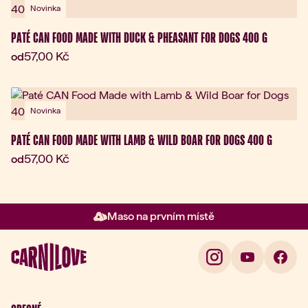
Novinka
PATÉ CAN FOOD MADE WITH DUCK & PHEASANT FOR DOGS 400 G
Aktuální cena:
57,00 Kč
od
Novinka
PATÉ CAN FOOD MADE WITH LAMB & WILD BOAR FOR DOGS 400 G
Aktuální cena:
57,00 Kč
od
Maso na prvním místě
Položka 2 z 3: Maso na prvním 