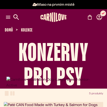
Maso na prvním místě
Položka 2 z 3: Maso na prvním 
DOMŮ
KOLEKCE
KONZERVY
PRO PSY
View Mode
one-column view
two-column view
5 produkty