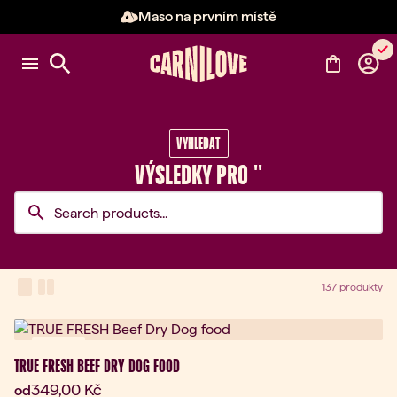
Maso na prvním místě
Položka 2 z 3: Maso na prvním 
VYHLEDAT
VÝSLEDKY PRO ''
View Mode
one-column view
two-column view
137 produkty
Novinka
TRUE FRESH BEEF DRY DOG FOOD
Aktuální cena:
349,00 Kč
od