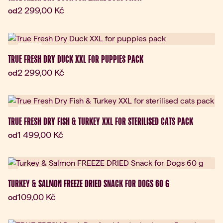
Aktuální cena:
2 299,00 Kč
od
Dárek
TRUE FRESH DRY DUCK XXL FOR PUPPIES PACK
Aktuální cena:
2 299,00 Kč
od
Dárek
TRUE FRESH DRY FISH & TURKEY XXL FOR STERILISED CATS PACK
Aktuální cena:
1 499,00 Kč
od
Novinka
TURKEY & SALMON FREEZE DRIED SNACK FOR DOGS 60 G
Aktuální cena:
109,00 Kč
od