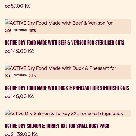
Aktuální cena:
57,00 Kč
od
Novinka
ACTIVE DRY FOOD MADE WITH BEEF & VENISON FOR STERILISED CATS
Aktuální cena:
149,00 Kč
od
Novinka
ACTIVE DRY FOOD MADE WITH DUCK & PHEASANT FOR STERILISED CATS
Aktuální cena:
149,00 Kč
od
Dárek
ACTIVE DRY SALMON & TURKEY XXL FOR SMALL DOGS PACK
Aktuální cena:
2 139,00 Kč
od