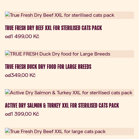
Dárek
TRUE FRESH DRY BEEF XXL FOR STERILISED CATS PACK
Aktuální cena:
1 499,00 Kč
od
Novinka
TRUE FRESH DUCK DRY FOOD FOR LARGE BREEDS
Aktuální cena:
349,00 Kč
od
Dárek
ACTIVE DRY SALMON & TURKEY XXL FOR STERILISED CATS PACK
Aktuální cena:
1 399,00 Kč
od
Dárek