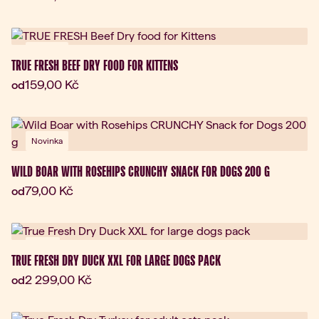
Novinka
TRUE FRESH BEEF DRY FOOD FOR KITTENS
Aktuální cena:
159,00 Kč
od
Novinka
WILD BOAR WITH ROSEHIPS CRUNCHY SNACK FOR DOGS 200 G
Aktuální cena:
79,00 Kč
od
Dárek
TRUE FRESH DRY DUCK XXL FOR LARGE DOGS PACK
Aktuální cena:
2 299,00 Kč
od