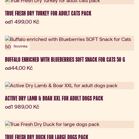
Dárek
TRUE FRESH DRY TURKEY FOR ADULT CATS PACK
Aktuální cena:
1 499,00 Kč
od
Novinka
BUFFALO ENRICHED WITH BLUEBERRIES SOFT SNACK FOR CATS 50 G
Aktuální cena:
44,00 Kč
od
Dárek
ACTIVE DRY LAMB & BOAR XXL FOR ADULT DOGS PACK
Aktuální cena:
1 989,00 Kč
od
Dárek
TRUE FRESH DRY DUCK FOR LARGE DOGS PACK