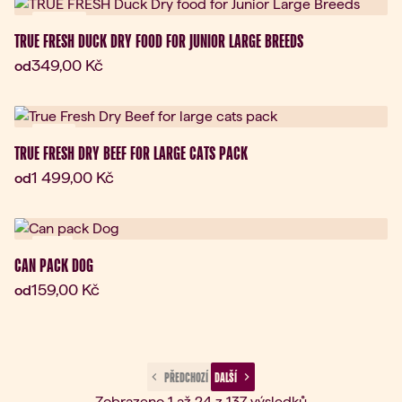
Novinka
TRUE FRESH DUCK DRY FOOD FOR JUNIOR LARGE BREEDS
Aktuální cena:
349,00 Kč
od
Dárek
TRUE FRESH DRY BEEF FOR LARGE CATS PACK
Aktuální cena:
1 499,00 Kč
od
Sleva
CAN PACK DOG
Aktuální cena:
159,00 Kč
od
 PŘEDCHOZÍ 
 DALŠÍ 
Zobrazeno 1 až 24 z 137 výsledků