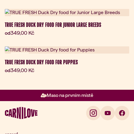
Novinka
TRUE FRESH DUCK DRY FOOD FOR JUNIOR LARGE BREEDS
Aktuální cena:
349,00 Kč
od
Novinka
TRUE FRESH DUCK DRY FOOD FOR PUPPIES
Aktuální cena:
349,00 Kč
od
Maso na prvním místě
Položka 2 z 3: Maso na prvním 