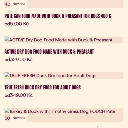
Novinka
PATÉ CAN FOOD MADE WITH DUCK & PHEASANT FOR DOGS 400 G
Aktuální cena:
57,00 Kč
od
Novinka
ACTIVE DRY DOG FOOD MADE WITH DUCK & PHEASANT
Aktuální cena:
329,00 Kč
od
Novinka
TRUE FRESH DUCK DRY FOOD FOR ADULT DOGS
Aktuální cena:
349,00 Kč
od
Novinka