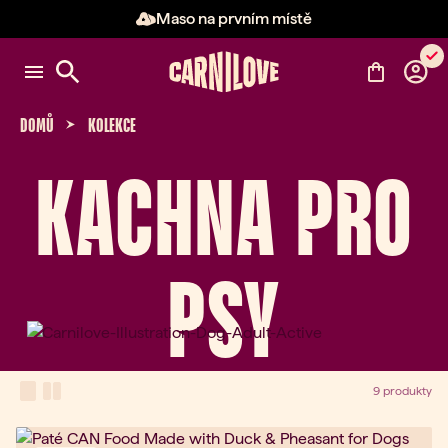
Maso na prvním místě
Položka 2 z 3: Maso na prvním 
DOMŮ
KOLEKCE
KACHNA PRO
PSY
View Mode
one-column view
two-column view
9 produkty