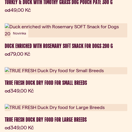
TURKEY & DUCK WITH TIMOTHY GRASS DOG POUCH PATÉ 300 G
Aktuální cena:
49,00 Kč
od
Novinka
DUCK ENRICHED WITH ROSEMARY SOFT SNACK FOR DOGS 200 G
Aktuální cena:
79,00 Kč
od
Novinka
TRUE FRESH DUCK DRY FOOD FOR SMALL BREEDS
Aktuální cena:
349,00 Kč
od
Novinka
TRUE FRESH DUCK DRY FOOD FOR LARGE BREEDS
Aktuální cena:
349,00 Kč
od