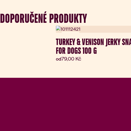
DOPORUČENÉ PRODUKTY
Novinka
TURKEY & VENISON JERKY SN
FOR DOGS 100 G
Aktuální cena:
79,00 Kč
od