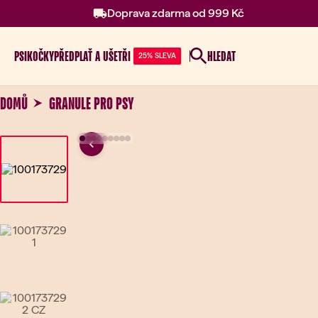
Doprava zdarma od 999 Kč
PSI
KOČKY
PŘEDPLAŤ A UŠETŘI
HLEDAT
25% SLEVA
DOMŮ
GRANULE PRO PSY
Previous
Go to slide 1
Go to slide 2
Go to slide 3