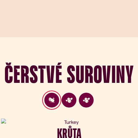
Čerstvé suroviny
ous slide
KRŮTA