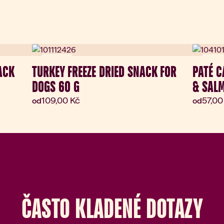
Novinka
Novin
ACK
TURKEY FREEZE DRIED SNACK FOR
PATÉ C
DOGS 60 G
& SALM
Aktuální cena:
Aktuá
109,00 Kč
57,00
od
od
ČASTO KLADENÉ DOTAZY