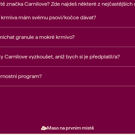
 tě značka Carnilove? Zde najdeš některé z nejčastějších 
í krmiva mám svému psovi/kočce dávat?
míchat granule a mokré krmivo?
 Carnilove vyzkoušet, aniž bych si je předplatil/a?
ěrnostní program?
Maso na prvním místě