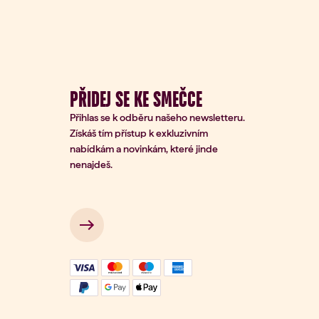
PŘIDEJ SE KE SMEČCE
Přihlas se k odběru našeho newsletteru.
Získáš tím přístup k exkluzivním
nabídkám a novinkám, které jinde
nenajdeš.
Přihlášení k odběru
Zadejte
svůj e-
*
mail
 → 