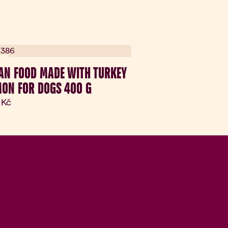
ka
AN FOOD MADE WITH TURKEY
ON FOR DOGS 400 G
lní cena:
 Kč