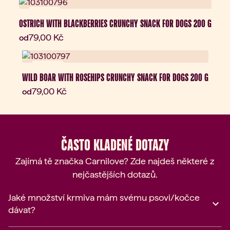
Novinka
OSTRICH WITH BLACKBERRIES CRUNCHY SNACK FOR DOGS 200 G
Aktuální cena:
79,00 Kč
od
Novinka
WILD BOAR WITH ROSEHIPS CRUNCHY SNACK FOR DOGS 200 G
Aktuální cena:
79,00 Kč
od
ČASTO KLADENÉ DOTAZY
Zajímá tě značka Carnilove? Zde najdeš některé z
nejčastějších dotazů.
Jaké množství krmiva mám svému psovi/kočce
dávat?