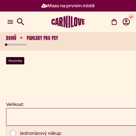
Maso na prvním místě
Položka 2 z 3: Maso na prvním 
DOMŮ
PAMLSKY PRO PSY
Novinka
Velikost:
Typ nákupu
Jednorázový nákup