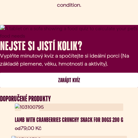
condition.
Nejste si jistí kolik?
Vyplňte minutový kvíz a spočítejte si ideální porci (Na
základě plemene, věku, hmotnosti a aktivity).
 ZAHÁJIT KVÍZ 
DOPORUČENÉ PRODUKTY
Novinka
LAMB WITH CRANBERRIES CRUNCHY SNACK FOR DOGS 200 G
Aktuální cena:
79,00 Kč
od