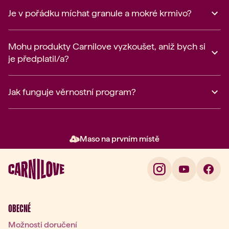
Je v pořádku míchat granule a mokré krmivo?
Mohu produkty Carnilove vyzkoušet, aniž bych si
je předplatil/a?
Jak funguje věrnostní program?
Maso na prvním místě
Položka 2 z 3: Maso na prvním 
OBECNÉ
Možnosti doručení