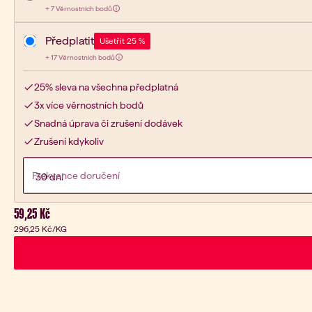
7
+
7 Věrnostních bodů
Získej:
Předplatit
Ušetřit 25 %
17
+
17 Věrnostních bodů
Získej:
25% sleva na všechna předplatná
3x více věrnostních bodů
Snadná úprava či zrušení dodávek
Zrušení kdykoliv
Frekvence doručení
Aktuální cena:
59,25 Kč
296,25 Kč
/KG