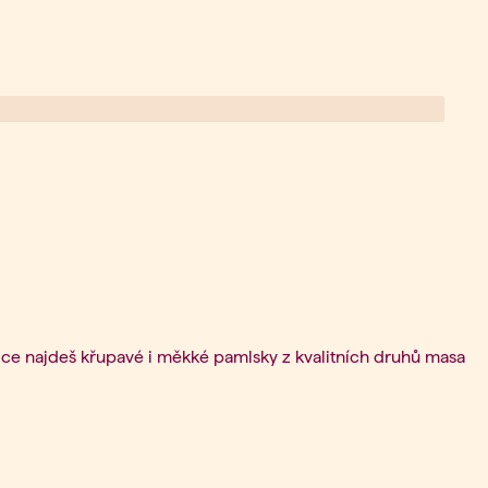
ídce najdeš křupavé i měkké pamlsky z kvalitních druhů masa