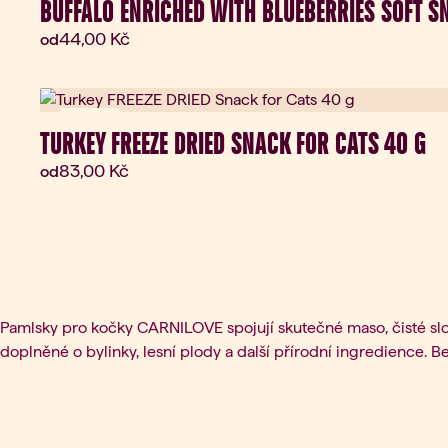
BUFFALO ENRICHED WITH BLUEBERRIES SOFT S
Aktuální cena:
44,00 Kč
od
Novinka
TURKEY FREEZE DRIED SNACK FOR CATS 40 G
Aktuální cena:
83,00 Kč
od
Pamlsky pro kočky CARNILOVE spojují skutečné maso, čisté slož
doplněné o bylinky, lesní plody a další přírodní ingredience. B