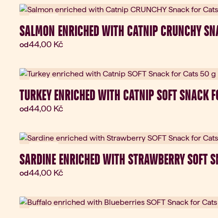
Novinka
SALMON ENRICHED WITH CATNIP CRUNCHY SNA
Aktuální cena:
44,00 Kč
od
Novinka
TURKEY ENRICHED WITH CATNIP SOFT SNACK F
Aktuální cena:
44,00 Kč
od
Novinka
SARDINE ENRICHED WITH STRAWBERRY SOFT S
Aktuální cena:
44,00 Kč
od
Novinka