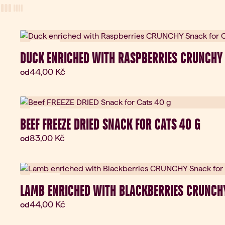
View Mode
three-column view
four-column view
Novinka
DUCK ENRICHED WITH RASPBERRIES CRUNCHY 
Aktuální cena:
44,00 Kč
od
Novinka
BEEF FREEZE DRIED SNACK FOR CATS 40 G
Aktuální cena:
83,00 Kč
od
Novinka
LAMB ENRICHED WITH BLACKBERRIES CRUNCHY
Aktuální cena:
44,00 Kč
od