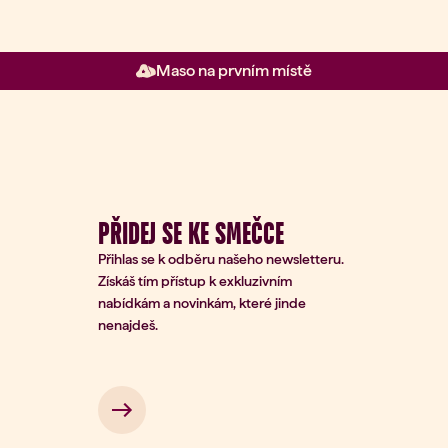
Maso na prvním místě
PŘIDEJ SE KE SMEČCE
Přihlas se k odběru našeho newsletteru.
Získáš tím přístup k exkluzivním
nabídkám a novinkám, které jinde
nenajdeš.
Přihlášení k odběru
Zadejte
svůj e-
*
mail
 → 