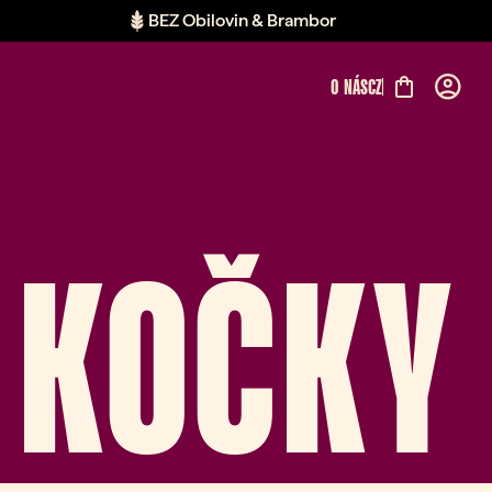
BEZ Obilovin & Brambor
O NÁS
CZ
 KOČKY