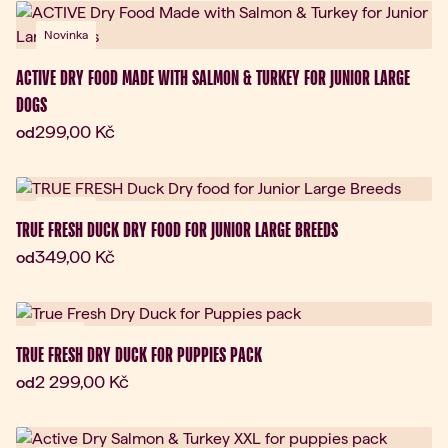
Novinka
ACTIVE DRY FOOD MADE WITH SALMON & TURKEY FOR JUNIOR LARGE
DOGS
Aktuální cena:
299,00 Kč
od
Novinka
TRUE FRESH DUCK DRY FOOD FOR JUNIOR LARGE BREEDS
Aktuální cena:
349,00 Kč
od
Dárek
TRUE FRESH DRY DUCK FOR PUPPIES PACK
Aktuální cena:
2 299,00 Kč
od