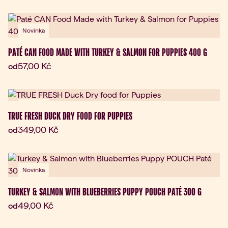
Novinka
PATÉ CAN FOOD MADE WITH TURKEY & SALMON FOR PUPPIES 400 G
Aktuální cena:
57,00 Kč
od
Novinka
TRUE FRESH DUCK DRY FOOD FOR PUPPIES
Aktuální cena:
349,00 Kč
od
Novinka
TURKEY & SALMON WITH BLUEBERRIES PUPPY POUCH PATÉ 300 G
Aktuální cena:
49,00 Kč
od