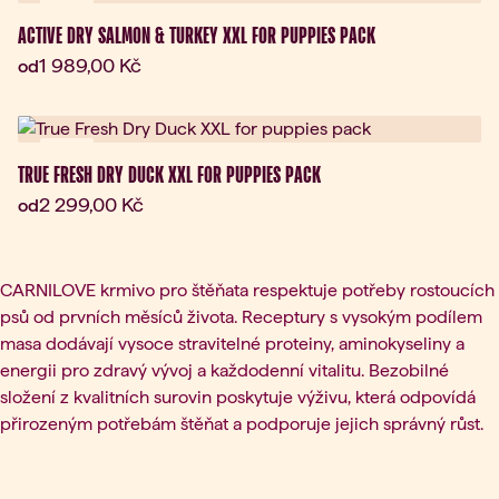
Dárek
ACTIVE DRY SALMON & TURKEY XXL FOR PUPPIES PACK
Aktuální cena:
1 989,00 Kč
od
Dárek
TRUE FRESH DRY DUCK XXL FOR PUPPIES PACK
Aktuální cena:
2 299,00 Kč
od
CARNILOVE krmivo pro štěňata respektuje potřeby rostoucích
psů od prvních měsíců života. Receptury s vysokým podílem
masa dodávají vysoce stravitelné proteiny, aminokyseliny a
energii pro zdravý vývoj a každodenní vitalitu. Bezobilné
složení z kvalitních surovin poskytuje výživu, která odpovídá
přirozeným potřebám štěňat a podporuje jejich správný růst.