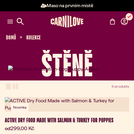
Maso na prvním místě
Položka 2 z 3: Maso na prvním 
DOMŮ
KOLEKCE
ŠTĚNĚ
View Mode
one-column view
two-column view
9 produkty
Novinka
ACTIVE DRY FOOD MADE WITH SALMON & TURKEY FOR PUPPIES
Aktuální cena:
299,00 Kč
od