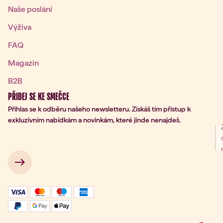
Naše poslání
Výživa
FAQ
Magazín
B2B
PŘIDEJ SE KE SMEČCE
Přihlas se k odběru našeho newsletteru. Získáš tím přístup k
exkluzivním nabídkám a novinkám, které jinde nenajdeš.
ní k odběru
 → 