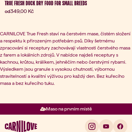
TRUE FRESH DUCK DRY FOOD FOR SMALL BREEDS
Aktuální cena:
349,00 Kč
od
CARNILOVE True Fresh staví na čerstvém mase, čistém složení
a respektu k přirozeným potřebám psů. Díky šetrnému
zpracování si receptury zachovávají vlastnosti čerstvého masa
z farem a lokálních zdrojů. V nabídce najdeš receptury s
kachnou, krůtou, králíkem, jehněčím nebo čerstvými rybami.
Výsledkem jsou granule s vysokou chutností, výbornou
stravitelností a kvalitní výživou pro každý den. Bez kuřecího
masa a bez kuřecího tuku.
Maso na prvním místě
Položka 2 z 3: Maso na prvním 