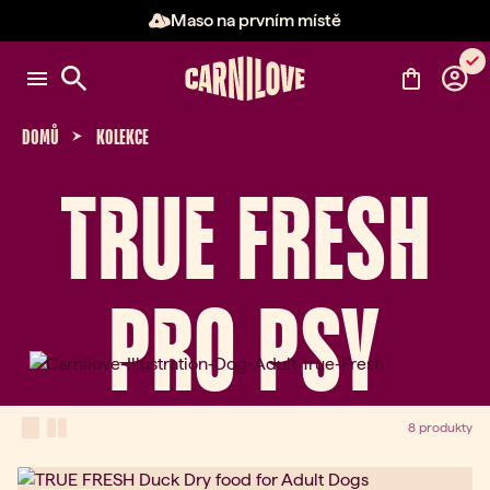
Maso na prvním místě
Položka 2 z 3: Maso na prvním 
DOMŮ
KOLEKCE
TRUE FRESH
PRO PSY
View Mode
one-column view
two-column view
8 produkty