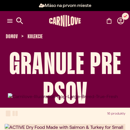
Mäso na prvom mieste
Položka 2 z 3: Mäso na prvom m
DOMOV
KOLEKCIE
GRANULE PRE
PSOV
View Mode
one-column view
two-column view
16 produkty