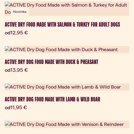
Novinka
ACTIVE DRY FOOD MADE WITH SALMON & TURKEY FOR ADULT DOGS
Aktuálna cena:
12,95 €
od
Novinka
ACTIVE DRY DOG FOOD MADE WITH DUCK & PHEASANT
Aktuálna cena:
13,95 €
od
Novinka
ACTIVE DRY DOG FOOD MADE WITH LAMB & WILD BOAR
Aktuálna cena:
11,95 €
od
Novinka