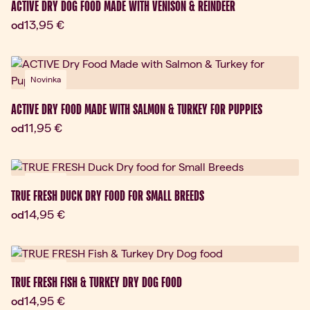
ACTIVE DRY DOG FOOD MADE WITH VENISON & REINDEER
Aktuálna cena:
13,95 €
od
Novinka
ACTIVE DRY FOOD MADE WITH SALMON & TURKEY FOR PUPPIES
Aktuálna cena:
11,95 €
od
Novinka
TRUE FRESH DUCK DRY FOOD FOR SMALL BREEDS
Aktuálna cena:
14,95 €
od
Novinka
TRUE FRESH FISH & TURKEY DRY DOG FOOD
Aktuálna cena:
14,95 €
od