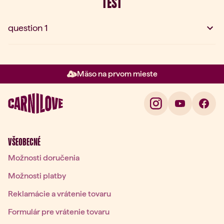
TEST
question 1
Mäso na prvom mieste
Položka 2 z 3: Mäso na prvom m
VŠEOBECNÉ
Možnosti doručenia
Možnosti platby
Reklamácie a vrátenie tovaru
Formulár pre vrátenie tovaru