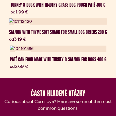
TURKEY & DUCK WITH TIMOTHY GRASS DOG POUCH PATÉ 300 G
Aktuálna cena:
1,99 €
od
Novinka
SALMON WITH THYME SOFT SNACK FOR SMALL DOG BREEDS 200 G
Aktuálna cena:
3,19 €
od
Novinka
PATÉ CAN FOOD MADE WITH TURKEY & SALMON FOR DOGS 400 G
Aktuálna cena:
2,69 €
od
ČASTO KLADENÉ OTÁZKY
Curious about Carnilove? Here are some of the most
common questions.