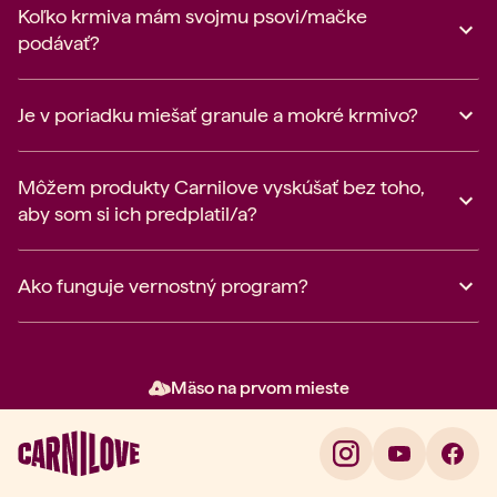
Koľko krmiva mám svojmu psovi/mačke
podávať?
Je v poriadku miešať granule a mokré krmivo?
Môžem produkty Carnilove vyskúšať bez toho,
aby som si ich predplatil/a?
Ako funguje vernostný program?
Mäso na prvom mieste
Položka 2 z 3: Mäso na prvom m