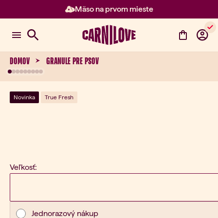
Mäso na prvom mieste
Položka 2 z 3: Mäso na prvom m
DOMOV
GRANULE PRE PSOV
Novinka
True Fresh
Veľkosť:
Typ nákupu
Jednorazový nákup