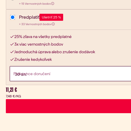
15
+
15 Vernostných bodov
Získaj:
Predplatiť
Ušetriť 25 %
33
+
33 Vernostných bodov
Získaj:
25% zľava na všetky predplatné
3x viac vernostných bodov
Jednoduchá úprava alebo zrušenie dodávok
Zrušenie kedykoľvek
Frekvence doručení
Aktuálna cena:
11,21 €
7,48 €
/KG