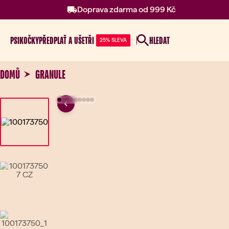
Doprava zdarma od 999 Kč
PSI
KOČKY
PŘEDPLAŤ A UŠETŘI
HLEDAT
25% SLEVA
DOMŮ
GRANULE
Previous
Go to slide 1
Go to slide 2
Go to slide 3