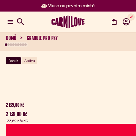
Maso na prvním místě
Položka 2 z 3: Maso na prvním 
DOMŮ
GRANULE PRO PSY
Dárek
Active
Aktuální cena:
2 139,00 Kč
Aktuální cena:
2 139,00 Kč
133,69 Kč
/KG