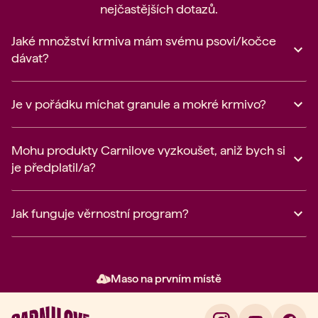
nejčastějších dotazů.
Jaké množství krmiva mám svému psovi/kočce
dávat?
Je v pořádku míchat granule a mokré krmivo?
Mohu produkty Carnilove vyzkoušet, aniž bych si
je předplatil/a?
Jak funguje věrnostní program?
Maso na prvním místě
Položka 2 z 3: Maso na prvním 