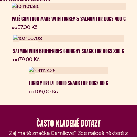
Novinka
PATÉ CAN FOOD MADE WITH TURKEY & SALMON FOR DOGS 400 G
Aktuální cena:
57,00 Kč
od
Novinka
SALMON WITH BLUEBERRIES CRUNCHY SNACK FOR DOGS 200 G
Aktuální cena:
79,00 Kč
od
Novinka
TURKEY FREEZE DRIED SNACK FOR DOGS 60 G
Aktuální cena:
109,00 Kč
od
ČASTO KLADENÉ DOTAZY
Zajímá tě značka Carnilove? Zde najdeš některé z