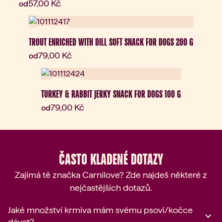
Aktuální cena:
57,00 Kč
od
Novinka
TROUT ENRICHED WITH DILL SOFT SNACK FOR DOGS 200 G
Aktuální cena:
79,00 Kč
od
Novinka
TURKEY & RABBIT JERKY SNACK FOR DOGS 100 G
Aktuální cena:
79,00 Kč
od
ČASTO KLADENÉ DOTAZY
Zajímá tě značka Carnilove? Zde najdeš některé z
nejčastějších dotazů.
Jaké množství krmiva mám svému psovi/kočce
dávat?