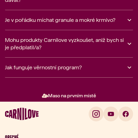
Je v pořádku míchat granule a mokré krmivo?
Mohu produkty Carnilove vyzkoušet, aniž bych si
je předplatil/a?
Jak funguje věrnostní program?
Maso na prvním místě
Položka 2 z 3: Maso na prvním 
OBECNÉ