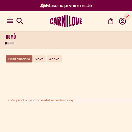
Maso na prvním místě
Položka 2 z 3: Maso na prvním 
DOMŮ
Není skladem
Sleva
Active
Tento produkt je momentálně nedostupný