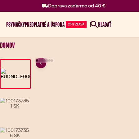
Doprava zadarmo od 40 €
PSY
MAČKY
PREDPLATNÉ A ÚSPORA
HĽADAŤ
25% ZĽAVA
DOMOV
Previous
Go to slide 1
Go to slide 2
Go to slide 3