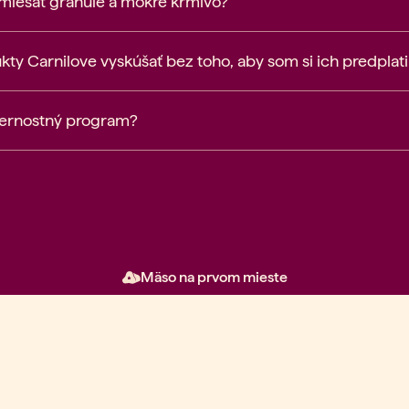
 miešať granule a mokré krmivo?
y Carnilove vyskúšať bez toho, aby som si ich predplati
vernostný program?
Mäso na prvom mieste