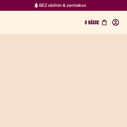
BEZ obilnín & zemiakov
O NÁS
SK