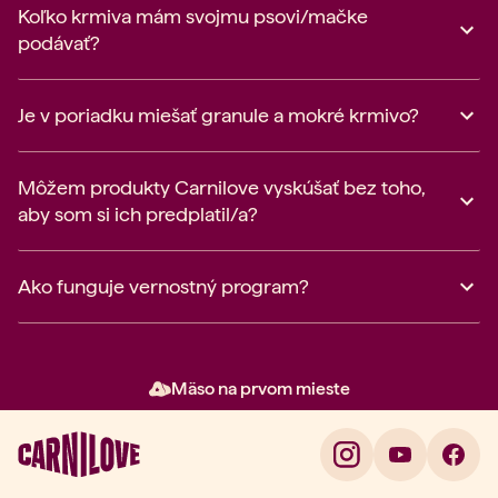
Koľko krmiva mám svojmu psovi/mačke
podávať?
Je v poriadku miešať granule a mokré krmivo?
Môžem produkty Carnilove vyskúšať bez toho,
aby som si ich predplatil/a?
Ako funguje vernostný program?
Mäso na prvom mieste
Položka 2 z 3: Mäso na prvom m