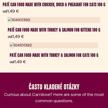
PATÉ CAN FOOD MADE WITH CHICKEN, DUCK & PHEASANT FOR CATS 100 G
Aktuálna cena:
1,49 €
od
Novinka
PATÉ CAN FOOD MADE WITH TURKEY & SALMON FOR KITTENS 100 G
Aktuálna cena:
1,49 €
od
Novinka
PATÉ CAN FOOD MADE WITH TURKEY & SALMON FOR CATS 100 G
Aktuálna cena:
1,49 €
od
ČASTO KLADENÉ OTÁZKY
Curious about Carnilove? Here are some of the most
common questions.