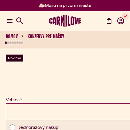
Mäso na prvom mieste
Položka 2 z 3: Mäso na prvom m
DOMOV
KONZERVY PRE MAČKY
Novinka
Veľkosť:
Typ nákupu
Jednorazový nákup