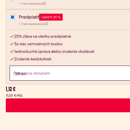
1
+
1 Vernostné bod
Získaj:
Predplatiť
Ušetriť 25 %
3
+
3 Vernostné body
Získaj:
25% zľava na všetky predplatné
3x viac vernostných bodov
Jednoduchá úprava alebo zrušenie dodávok
Zrušenie kedykoľvek
Frekvence doručení
Aktuálna cena:
1,12 €
11,20 €
/KG