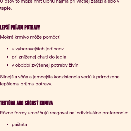
U psov to môže hrať úlohu najmä pri väčšej záťaži alebo v
teple.
Lepší príjem potravy
Mokré krmivo môže pomôcť:
u vyberavejších jedincov
pri zníženej chuti do jedla
v období zvýšenej potreby živín
Silnejšia vôňa a jemnejšia konzistencia vedú k prirodzene
lepšiemu príjmu potravy.
Textúra ako súčasť krmiva
Rôzne formy umožňujú reagovať na individuálne preferencie:
paštéta