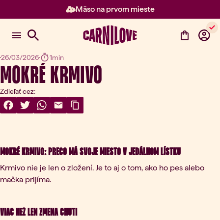
Mäso na prvom mieste
Položka 2 z 3: Mäso na prvom m
26/03/2026
1min
MOKRÉ KRMIVO
Zdieľať cez:
Share On Facebook
(otvorí sa v novej karte)
Share On Twitter
(otvorí sa v novej karte)
Share On WhatsApp
(otvorí sa v novej karte)
Share Via Email
(otvorí sa v novej karte)
Copy Link
Mokré krmivo: prečo má svoje miesto v jedálnom lístku
Krmivo nie je len o zložení. Je to aj o tom, ako ho pes alebo
mačka prijíma.
Viac než len zmena chuti