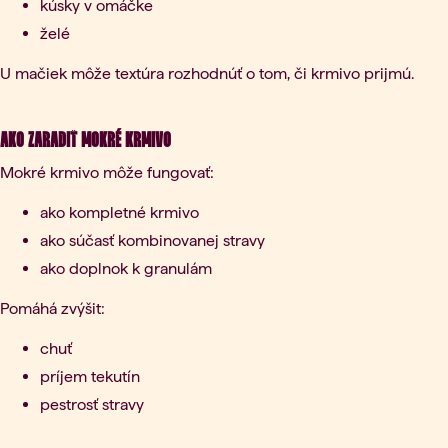
kúsky v omáčke
želé
U mačiek môže textúra rozhodnúť o tom, či krmivo prijmú.
Ako zaradiť mokré krmivo
Mokré krmivo môže fungovať:
ako kompletné krmivo
ako súčasť kombinovanej stravy
ako doplnok k granulám
Pomáhá zvýšit:
chuť
príjem tekutín
pestrosť stravy