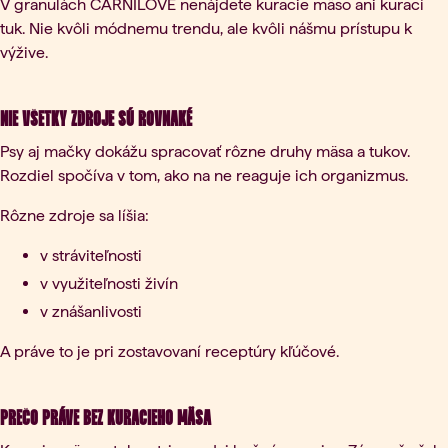
V granulách CARNILOVE nenájdete kuracie mäso ani kurací
tuk. Nie kvôli módnemu trendu, ale kvôli nášmu prístupu k
výžive.
Nie všetky zdroje sú rovnaké
Psy aj mačky dokážu spracovať rôzne druhy mäsa a tukov.
Rozdiel spočíva v tom, ako na ne reaguje ich organizmus.
Rôzne zdroje sa líšia:
v stráviteľnosti
v využiteľnosti živín
v znášanlivosti
A práve to je pri zostavovaní receptúry kľúčové.
Prečo práve bez kuracieho mäsa