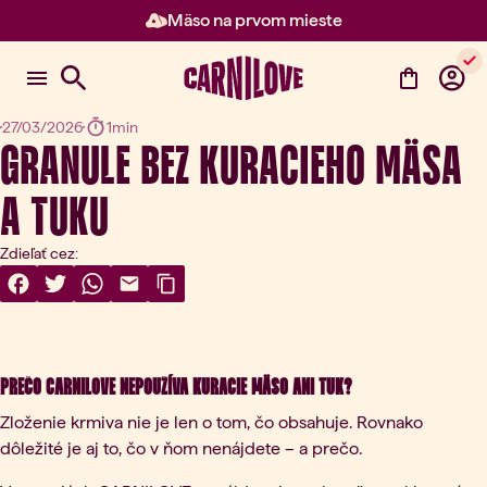
Mäso na prvom mieste
Položka 2 z 3: Mäso na prvom m
27/03/2026
1min
GRANULE BEZ KURACIEHO MÄSA
A TUKU
Zdieľať cez:
Share On Facebook
(otvorí sa v novej karte)
Share On Twitter
(otvorí sa v novej karte)
Share On WhatsApp
(otvorí sa v novej karte)
Share Via Email
(otvorí sa v novej karte)
Copy Link
Prečo CARNILOVE nepoužíva kuracie mäso ani tuk?
Zloženie krmiva nie je len o tom, čo obsahuje. Rovnako
dôležité je aj to, čo v ňom nenájdete – a prečo.