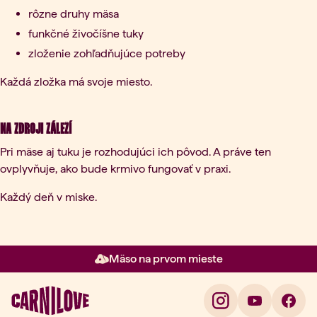
rôzne druhy mäsa
funkčné živočíšne tuky
zloženie zohľadňujúce potreby
Každá zložka má svoje miesto.
Na zdroji záleží
Pri mäse aj tuku je rozhodujúci ich pôvod. A práve ten
ovplyvňuje, ako bude krmivo fungovať v praxi.
Každý deň v miske.
Mäso na prvom mieste
Položka 2 z 3: Mäso na prvom m