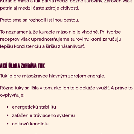
Kuracie mäso a tuk patria medzi bežné suroviny. Zároveň však
patria aj medzi časté zdroje citlivosti.
Preto sme sa rozhodli ísť inou cestou.
To neznamená, že kuracie mäso nie je vhodné. Pri tvorbe
receptov však uprednostňujeme suroviny, ktoré zaručujú
lepšiu konzistenciu a širšiu znášanlivosť.
Aká úloha zohráva tuk
Tuk je pre mäsožravce hlavným zdrojom energie.
Rôzne tuky sa líšia v tom, ako ich telo dokáže využiť. A práve to
ovplyvňuje:
energetickú stabilitu
zaťaženie tráviaceho systému
celkovú kondíciu