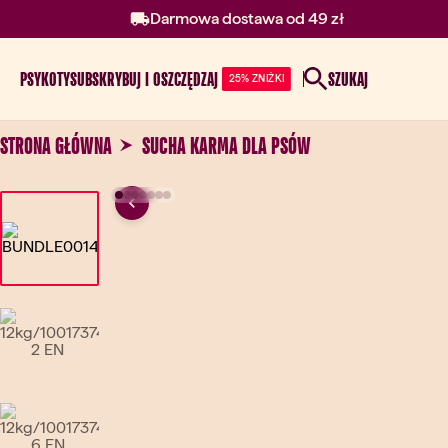
Darmowa dostawa od 49 zł
PSY
KOTY
SUBSKRYBUJ I OSZCZĘDZAJ
SZUKAJ
25% ZNIŻKI
STRONA GŁÓWNA
SUCHA KARMA DLA PSÓW
Previous
Go to slide 1
Go to slide 2
Go to slide 3