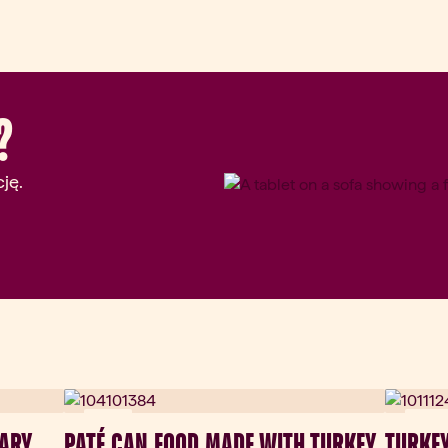
?
ję.
Nowy
Nowy
ARY
PATÉ CAN FOOD MADE WITH TURKEY
TURKEY