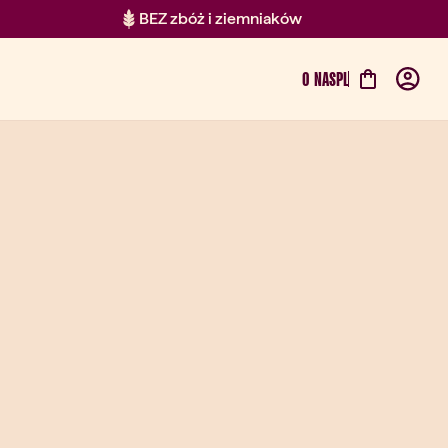
BEZ zbóż i ziemniaków
O NAS
PL