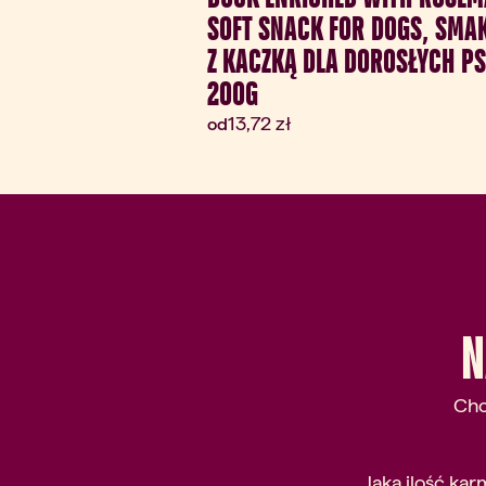
SOFT SNACK FOR DOGS, SMA
Z KACZKĄ DLA DOROSŁYCH P
200G
Aktualna cena:
13,72 zł
od
N
Chc
Jaką ilość k