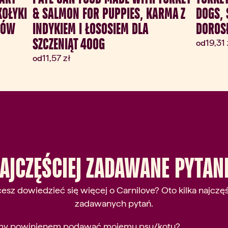
KOŁYKI
& SALMON FOR PUPPIES, KARMA Z
DOGS, 
SÓW
INDYKIEM I ŁOSOSIEM DLA
DOROS
SZCZENIĄT 400G
Aktua
19,31 
od
Aktualna cena:
11,57 zł
od
AJCZĘŚCIEJ ZADAWANE PYTAN
esz dowiedzieć się więcej o Carnilove? Oto kilka najczęś
zadawanych pytań.
army powinienem podawać mojemu psu/kotu?