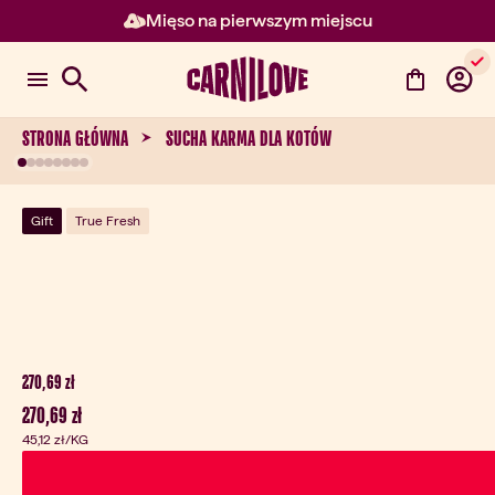
Mięso na pierwszym miejscu
Element 2 z 3: Mięso na pierw
STRONA GŁÓWNA
SUCHA KARMA DLA KOTÓW
Gift
True Fresh
Aktualna cena:
270,69 zł
Aktualna cena:
270,69 zł
45,12 zł
/KG