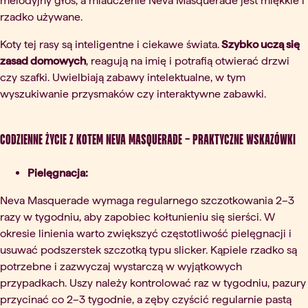
melodyjny głos, a miauczenie Neva Masquerade jest miękkie i
rzadko używane.
Koty tej rasy są inteligentne i ciekawe świata.
Szybko uczą się
zasad domowych
, reagują na imię i potrafią otwierać drzwi
czy szafki. Uwielbiają zabawy intelektualne, w tym
wyszukiwanie przysmaków czy interaktywne zabawki.
Codzienne życie z kotem Neva Masquerade – praktyczne wskazówki
Pielęgnacja:
Neva Masquerade wymaga regularnego szczotkowania 2–3
razy w tygodniu, aby zapobiec kołtunieniu się sierści. W
okresie linienia warto zwiększyć częstotliwość pielęgnacji i
usuwać podszerstek szczotką typu slicker. Kąpiele rzadko są
potrzebne i zazwyczaj wystarczą w wyjątkowych
przypadkach. Uszy należy kontrolować raz w tygodniu, pazury
przycinać co 2–3 tygodnie, a zęby czyścić regularnie pastą