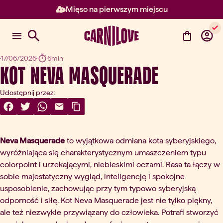
Mięso na pierwszym miejscu
Element 2 z 3: Mięso na pierw
17/06/2026
6min
Kot Neva Masquerade
Udostępnij przez:
Share On Facebook
(otwórz w nowej karcie)
Share On Twitter
(otwórz w nowej karcie)
Share On WhatsApp
(otwórz w nowej karcie)
Share Via Email
(otwórz w nowej karcie)
Copy Link
Neva Masquerade
to wyjątkowa odmiana kota syberyjskiego,
wyróżniająca się charakterystycznym umaszczeniem typu
colorpoint i urzekającymi, niebieskimi oczami. Rasa ta łączy w
sobie majestatyczny wygląd, inteligencję i spokojne
usposobienie, zachowując przy tym typowo syberyjską
odporność i siłę. Kot Neva Masquerade jest nie tylko piękny,
ale też niezwykle przywiązany do człowieka. Potrafi stworzyć