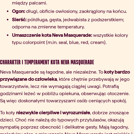
między palcami.
Ogon:
długi, obficie owłosiony, zaokrąglony na końcu.
Sierść:
półdługa, gęsta, jedwabista z podszerstkiem;
odporna na zmienne temperatury.
Umaszczenie kota Neva Masquerade:
wszystkie kolory
typu colorpoint (m.in. seal, blue, red, cream).
Charakter i temperament kota Neva Masquerade
Neva Masquerade są łagodne, ale niezależne. To
koty bardzo
przywiązane do człowieka
, które chętnie przebywają w jego
towarzystwie, lecz nie wymagają ciągłej uwagi. Potrafią
godzinami leżeć w pobliżu opiekuna, obserwując otoczenie.
Są więc doskonałymi towarzyszami osób ceniących spokój.
To koty
niezwykle cierpliwe i wyrozumiałe
, dobrze znoszące
dzieci. Choć nie należą do typowych przytulasów, okazują
sympatię poprzez obecność i delikatne gesty. Mają łagodny,