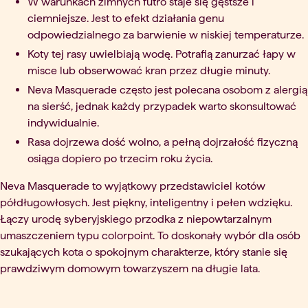
W warunkach zimnych futro staje się gęstsze i
ciemniejsze. Jest to efekt działania genu
odpowiedzialnego za barwienie w niskiej temperaturze.
Koty tej rasy uwielbiają wodę. Potrafią zanurzać łapy w
misce lub obserwować kran przez długie minuty.
Neva Masquerade często jest polecana osobom z alergią
na sierść, jednak każdy przypadek warto skonsultować
indywidualnie.
Rasa dojrzewa dość wolno, a pełną dojrzałość fizyczną
osiąga dopiero po trzecim roku życia.
Neva Masquerade to wyjątkowy przedstawiciel kotów
półdługowłosych. Jest piękny, inteligentny i pełen wdzięku.
Łączy urodę syberyjskiego przodka z niepowtarzalnym
umaszczeniem typu colorpoint. To doskonały wybór dla osób
szukających kota o spokojnym charakterze, który stanie się
prawdziwym domowym towarzyszem na długie lata.