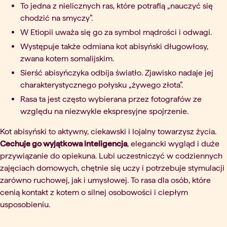
To jedna z nielicznych ras, które potrafią „nauczyć się
chodzić na smyczy”.
W Etiopii uważa się go za symbol mądrości i odwagi.
Występuje także odmiana kot abisyński długowłosy,
zwana kotem somalijskim.
Sierść abisyńczyka odbija światło. Zjawisko nadaje jej
charakterystycznego połysku „żywego złota”.
Rasa ta jest często wybierana przez fotografów ze
względu na niezwykle ekspresyjne spojrzenie.
Kot abisyński to aktywny, ciekawski i lojalny towarzysz życia.
Cechuje go wyjątkowa inteligencja
, elegancki wygląd i duże
przywiązanie do opiekuna. Lubi uczestniczyć w codziennych
zajęciach domowych, chętnie się uczy i potrzebuje stymulacji
zarówno ruchowej, jak i umysłowej. To rasa dla osób, które
cenią kontakt z kotem o silnej osobowości i ciepłym
usposobieniu.