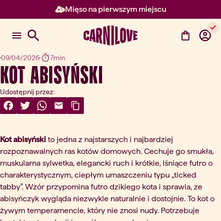
Mięso na pierwszym miejscu
Element 2 z 3: Mięso na pierw
09/04/2026
7min
Kot Abisyński
Udostępnij przez:
Share On Facebook
(otwórz w nowej karcie)
Share On Twitter
(otwórz w nowej karcie)
Share On WhatsApp
(otwórz w nowej karcie)
Share Via Email
(otwórz w nowej karcie)
Copy Link
Kot abisyński
to jedna z najstarszych i najbardziej
rozpoznawalnych ras kotów domowych. Cechuje go smukła,
muskularna sylwetka, elegancki ruch i krótkie, lśniące futro o
charakterystycznym, ciepłym umaszczeniu typu „ticked
tabby”. Wzór przypomina futro dzikiego kota i sprawia, ze
abisyńczyk wygląda niezwykle naturalnie i dostojnie. To kot o
żywym temperamencie, który nie znosi nudy. Potrzebuje