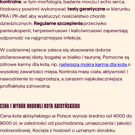
kontrolne
, w tym morfologia, badanie moczu i echo serca.
Hodowcy powinni wykonywać
testy genetyczne
w kierunku
PRA i PK-def, aby wykluczyć nosicielstwo chorób
dziedzicznych.
Regularne szczepienia
przeciwko
panleukopenii, herpeswirusowi i kaliciwirusowi zapewniają
odporność na najgroźniejsze infekcje.
W codziennej opiece zaleca się stosowanie dobrze
zbilansowanej diety, bogatej w białko i taurynę. Pomocne są
zdrowe karmy dla kota, np.
najlepsza mokra karma dla kota
o
wysokiej zawartości mięsa. Kontrola masy ciała, aktywność i
nawodnienie to najprostsza, a zarazem najskuteczniejsza
profilaktyka zdrowotna.
Cena i wybór hodowli kota abisyńskiego
Cena kota abisyńskiego w Polsce wynosi średnio od 4000 do
8000 zł, w zależności od pochodzenia, umaszczenia i jakości
rodowodowej. Kocięta z hodowli o uznanym dorobku