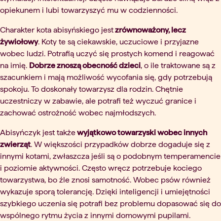
opiekunem i lubi towarzyszyć mu w codzienności.
Charakter kota abisyńskiego jest
zrównoważony, lecz
żywiołowy
. Koty te są ciekawskie, uczuciowe i przyjazne
wobec ludzi. Potrafią uczyć się prostych komend i reagować
na imię.
Dobrze znoszą obecność dzieci
, o ile traktowane są z
szacunkiem i mają możliwość wycofania się, gdy potrzebują
spokoju. To doskonały towarzysz dla rodzin. Chętnie
uczestniczy w zabawie, ale potrafi też wyczuć granice i
zachować ostrożność wobec najmłodszych.
Abisyńczyk jest także
wyjątkowo towarzyski wobec innych
zwierząt
. W większości przypadków dobrze dogaduje się z
innymi kotami, zwłaszcza jeśli są o podobnym temperamencie
i poziomie aktywności. Często wręcz potrzebuje kociego
towarzystwa, bo źle znosi samotność. Wobec psów również
wykazuje sporą tolerancję. Dzięki inteligencji i umiejętności
szybkiego uczenia się potrafi bez problemu dopasować się do
wspólnego rytmu życia z innymi domowymi pupilami.