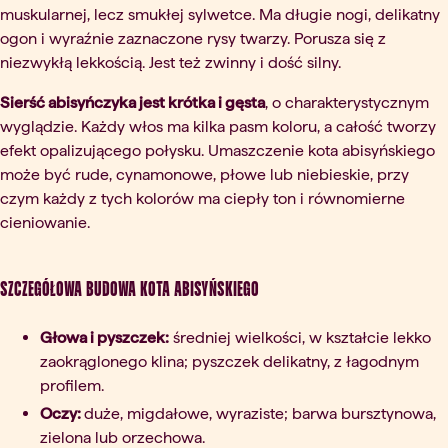
muskularnej, lecz smukłej sylwetce. Ma długie nogi, delikatny
ogon i wyraźnie zaznaczone rysy twarzy. Porusza się z
niezwykłą lekkością. Jest też zwinny i dość silny.
Sierść abisyńczyka jest krótka i gęsta
, o charakterystycznym
wyglądzie. Każdy włos ma kilka pasm koloru, a całość tworzy
efekt opalizującego połysku. Umaszczenie kota abisyńskiego
może być rude, cynamonowe, płowe lub niebieskie, przy
czym każdy z tych kolorów ma ciepły ton i równomierne
cieniowanie.
Szczegółowa budowa kota abisyńskiego
Głowa i pyszczek:
średniej wielkości, w kształcie lekko
zaokrąglonego klina; pyszczek delikatny, z łagodnym
profilem.
Oczy:
duże, migdałowe, wyraziste; barwa bursztynowa,
zielona lub orzechowa.