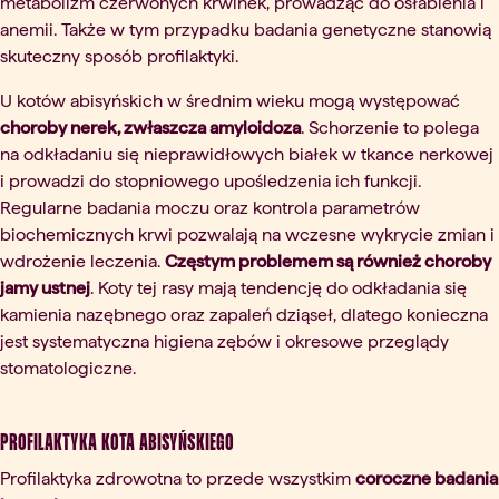
metabolizm czerwonych krwinek, prowadząc do osłabienia i
anemii. Także w tym przypadku badania genetyczne stanowią
skuteczny sposób profilaktyki.
U kotów abisyńskich w średnim wieku mogą występować
choroby nerek, zwłaszcza amyloidoza
. Schorzenie to polega
na odkładaniu się nieprawidłowych białek w tkance nerkowej
i prowadzi do stopniowego upośledzenia ich funkcji.
Regularne badania moczu oraz kontrola parametrów
biochemicznych krwi pozwalają na wczesne wykrycie zmian i
wdrożenie leczenia.
Częstym problemem są również choroby
jamy ustnej
. Koty tej rasy mają tendencję do odkładania się
kamienia nazębnego oraz zapaleń dziąseł, dlatego konieczna
jest systematyczna higiena zębów i okresowe przeglądy
stomatologiczne.
Profilaktyka kota abisyńskiego
Profilaktyka zdrowotna to przede wszystkim
coroczne badania