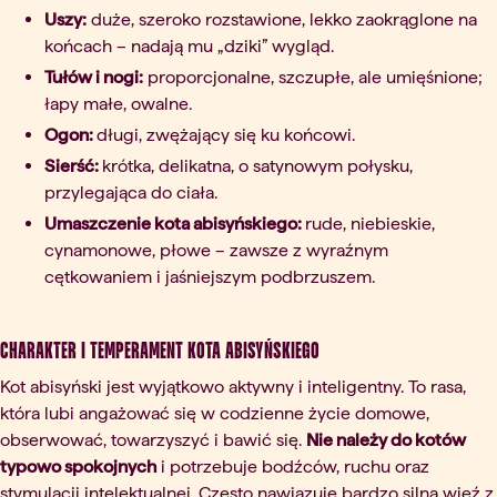
Uszy:
duże, szeroko rozstawione, lekko zaokrąglone na
końcach – nadają mu „dziki” wygląd.
Tułów i nogi:
proporcjonalne, szczupłe, ale umięśnione;
łapy małe, owalne.
Ogon:
długi, zwężający się ku końcowi.
Sierść:
krótka, delikatna, o satynowym połysku,
przylegająca do ciała.
Umaszczenie kota abisyńskiego:
rude, niebieskie,
cynamonowe, płowe – zawsze z wyraźnym
cętkowaniem i jaśniejszym podbrzuszem.
Charakter i temperament kota abisyńskiego
Kot abisyński jest wyjątkowo aktywny i inteligentny. To rasa,
która lubi angażować się w codzienne życie domowe,
obserwować, towarzyszyć i bawić się.
Nie należy do kotów
typowo spokojnych
i potrzebuje bodźców, ruchu oraz
stymulacji intelektualnej. Często nawiązuje bardzo silną więź z