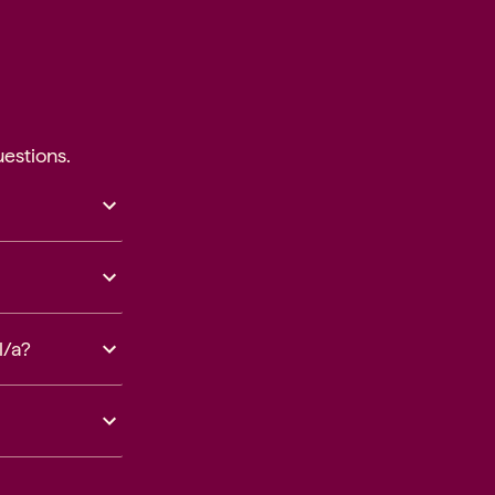
estions.
l/a?