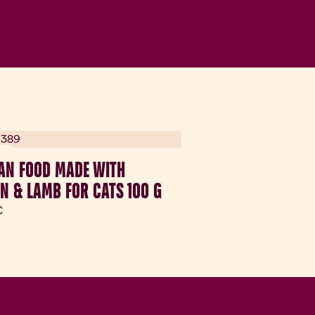
ka
AN FOOD MADE WITH
N & LAMB FOR CATS 100 G
lna cena:
€