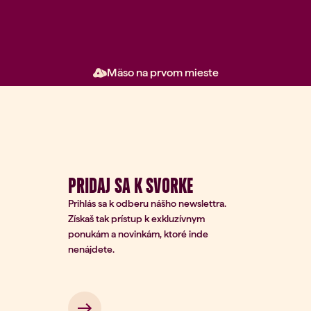
Mäso na prvom mieste
PRIDAJ SA K SVORKE
Prihlás sa k odberu nášho newslettra.
Získaš tak prístup k exkluzívnym
ponukám a novinkám, ktoré inde
nenájdete.
rihlásenie na odber
Zadajte
svoj e-
*
mail
 → 