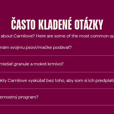
ČASTO KLADENÉ OTÁZKY
 about Carnilove? Here are some of the most common qu
 mám svojmu psovi/mačke podávať?
 miešať granule a mokré krmivo?
y Carnilove vyskúšať bez toho, aby som si ich predplati
vernostný program?