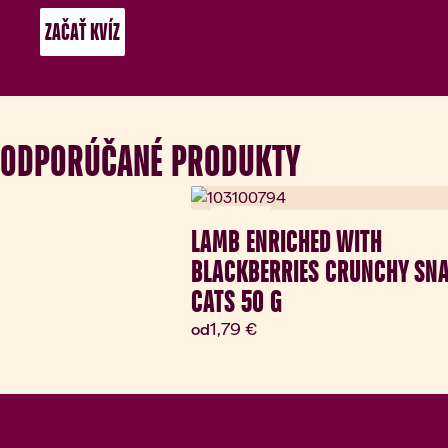
 ZAČAŤ KVÍZ 
ODPORÚČANÉ PRODUKTY
Novinka
LAMB ENRICHED WITH
BLACKBERRIES CRUNCHY SNA
CATS 50 G
Aktuálna cena:
1,79 €
od