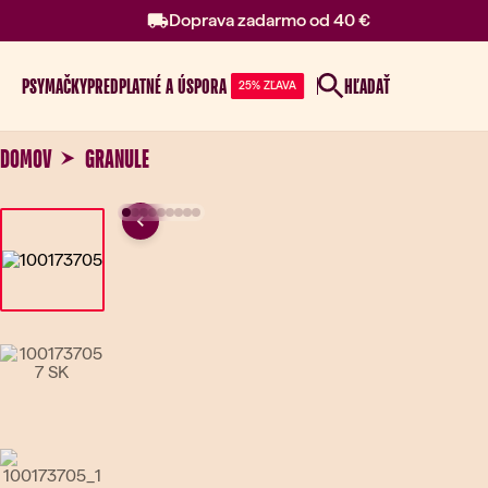
Doprava zadarmo od 40 €
PSY
MAČKY
PREDPLATNÉ A ÚSPORA
HĽADAŤ
25% ZĽAVA
DOMOV
GRANULE
Previous
Go to slide 1
Go to slide 2
Go to slide 3