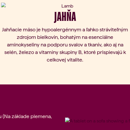
ous slide
JAHŇA
Jahňacie mäso je hypoalergénnym a ľahko stráviteľným
zdrojom bielkovín, bohatým na esenciálne
aminokyseliny na podporu svalov a tkanív, ako aj na
selén, železo a vitamíny skupiny B, ktoré prispievajú k
celkovej vitalite.
iu (Na základe plemena,