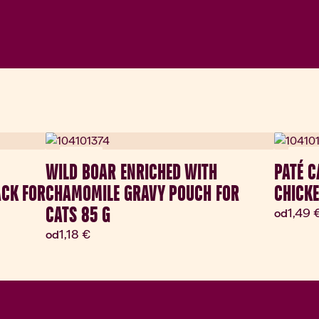
Novinka
Novin
WILD BOAR ENRICHED WITH
PATÉ C
CK FOR
CHAMOMILE GRAVY POUCH FOR
CHICKE
CATS 85 G
Aktuá
1,49 
od
Aktuálna cena:
1,18 €
od