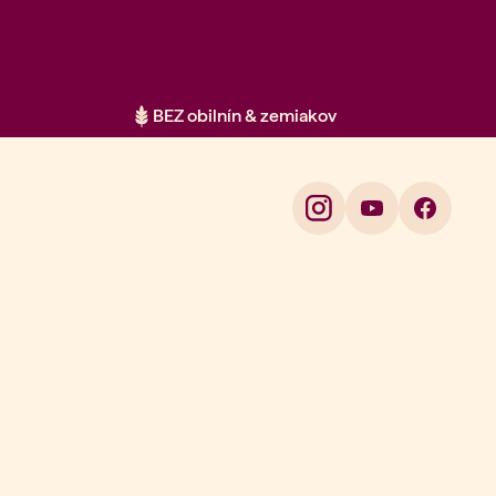
BEZ obilnín & zemiakov