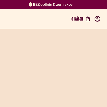
BEZ obilnín & zemiakov
O NÁS
SK