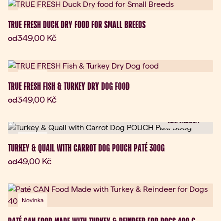
Novinka
TRUE FRESH DUCK DRY FOOD FOR SMALL BREEDS
Aktuální cena:
349,00 Kč
od
Novinka
TRUE FRESH FISH & TURKEY DRY DOG FOOD
Aktuální cena:
349,00 Kč
od
NENÍ SKLADEM
Novinka
TURKEY & QUAIL WITH CARROT DOG POUCH PATÉ 300G
Aktuální cena:
49,00 Kč
od
Novinka