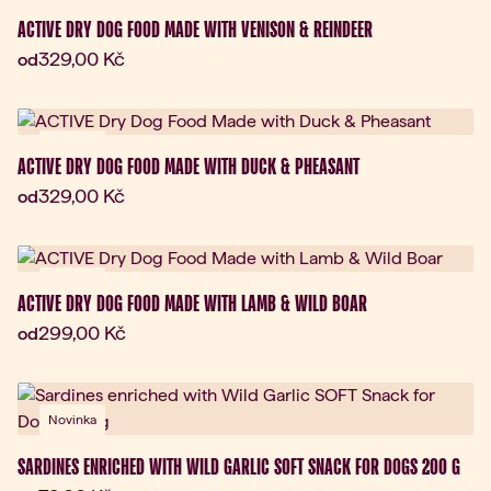
Novinka
ACTIVE DRY DOG FOOD MADE WITH VENISON & REINDEER
Aktuální cena:
329,00 Kč
od
Novinka
ACTIVE DRY DOG FOOD MADE WITH DUCK & PHEASANT
Aktuální cena:
329,00 Kč
od
Novinka
ACTIVE DRY DOG FOOD MADE WITH LAMB & WILD BOAR
Aktuální cena:
299,00 Kč
od
Novinka
SARDINES ENRICHED WITH WILD GARLIC SOFT SNACK FOR DOGS 200 G