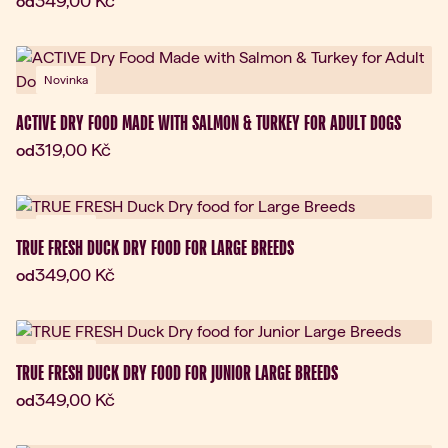
349,00 Kč
od
Novinka
ACTIVE DRY FOOD MADE WITH SALMON & TURKEY FOR ADULT DOGS
Aktuální cena:
319,00 Kč
od
Novinka
TRUE FRESH DUCK DRY FOOD FOR LARGE BREEDS
Aktuální cena:
349,00 Kč
od
Novinka
TRUE FRESH DUCK DRY FOOD FOR JUNIOR LARGE BREEDS
Aktuální cena:
349,00 Kč
od