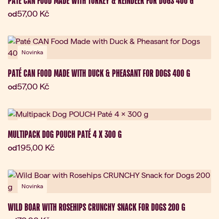
PATÉ CAN FOOD MADE WITH TURKEY & REINDEER FOR DOGS 400 G
Aktuální cena:
57,00 Kč
od
Novinka
PATÉ CAN FOOD MADE WITH DUCK & PHEASANT FOR DOGS 400 G
Aktuální cena:
57,00 Kč
od
Novinka
MULTIPACK DOG POUCH PATÉ 4 X 300 G
Aktuální cena:
195,00 Kč
od
Novinka
WILD BOAR WITH ROSEHIPS CRUNCHY SNACK FOR DOGS 200 G