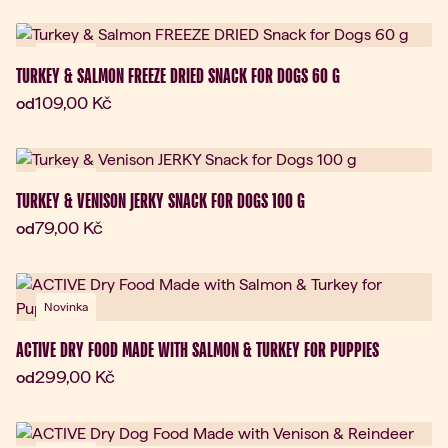
Novinka
TURKEY & SALMON FREEZE DRIED SNACK FOR DOGS 60 G
Aktuální cena:
109,00 Kč
od
Novinka
TURKEY & VENISON JERKY SNACK FOR DOGS 100 G
Aktuální cena:
79,00 Kč
od
Novinka
ACTIVE DRY FOOD MADE WITH SALMON & TURKEY FOR PUPPIES
Aktuální cena:
299,00 Kč
od