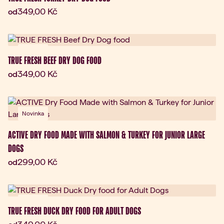
Aktuální cena:
349,00 Kč
od
Novinka
TRUE FRESH BEEF DRY DOG FOOD
Aktuální cena:
349,00 Kč
od
Novinka
ACTIVE DRY FOOD MADE WITH SALMON & TURKEY FOR JUNIOR LARGE
DOGS
Aktuální cena:
299,00 Kč
od
Novinka
TRUE FRESH DUCK DRY FOOD FOR ADULT DOGS
Aktuální cena: