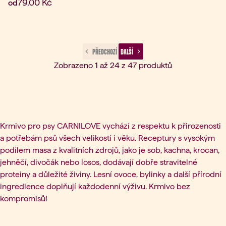
Aktuální cena:
79,00 Kč
od
 PŘEDCHOZÍ 
 DALŠÍ 
Zobrazeno 1 až 24 z 47 produktů
Krmivo pro psy CARNILOVE vychází z respektu k přirozenosti
a potřebám psů všech velikostí i věku. Receptury s vysokým
podílem masa z kvalitních zdrojů, jako je sob, kachna, krocan,
jehněčí, divočák nebo losos, dodávají dobře stravitelné
proteiny a důležité živiny. Lesní ovoce, bylinky a další přírodní
ingredience doplňují každodenní výživu. Krmivo bez
kompromisů!