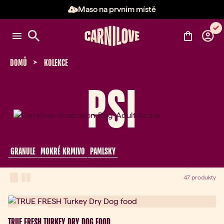
Maso na prvním místě
Položka 2 z 3: Maso na prvním 
DOMŮ
KOLEKCE
PSI
 GRANULE 
 MOKRÉ KRMIVO 
 PAMLSKY 
View Mode
one-column view
two-column view
47 produkty
Novinka
TRUE FRESH TURKEY DRY DOG FOOD