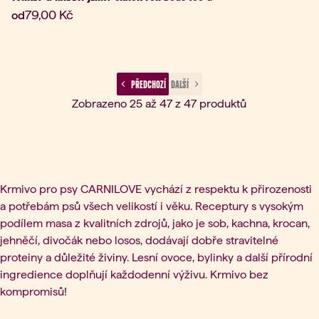
Aktuální cena:
79,00 Kč
od
 PŘEDCHOZÍ 
 DALŠÍ 
Zobrazeno 25 až 47 z 47 produktů
Krmivo pro psy CARNILOVE vychází z respektu k přirozenosti
a potřebám psů všech velikostí i věku. Receptury s vysokým
podílem masa z kvalitních zdrojů, jako je sob, kachna, krocan,
jehněčí, divočák nebo losos, dodávají dobře stravitelné
proteiny a důležité živiny. Lesní ovoce, bylinky a další přírodní
ingredience doplňují každodenní výživu. Krmivo bez
kompromisů!