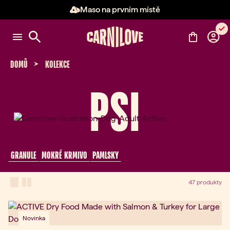
Maso na prvním místě
Položka 2 z 3: Maso na prvním 
DOMŮ
KOLEKCE
PSI
 GRANULE 
 MOKRÉ KRMIVO 
 PAMLSKY 
View Mode
one-column view
two-column view
47 produkty
Novinka