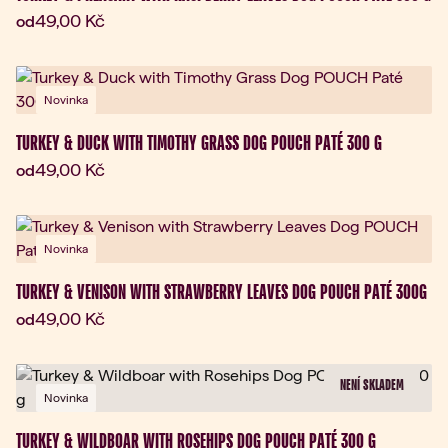
Aktuální cena:
49,00 Kč
od
Novinka
TURKEY & DUCK WITH TIMOTHY GRASS DOG POUCH PATÉ 300 G
Aktuální cena:
49,00 Kč
od
Novinka
TURKEY & VENISON WITH STRAWBERRY LEAVES DOG POUCH PATÉ 300G
Aktuální cena:
49,00 Kč
od
NENÍ SKLADEM
Novinka
TURKEY & WILDBOAR WITH ROSEHIPS DOG POUCH PATÉ 300 G