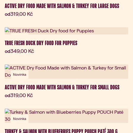
ACTIVE DRY FOOD MADE WITH SALMON & TURKEY FOR LARGE DOGS
Aktuální cena:
319,00 Kč
od
Novinka
TRUE FRESH DUCK DRY FOOD FOR PUPPIES
Aktuální cena:
349,00 Kč
od
Novinka
ACTIVE DRY FOOD MADE WITH SALMON & TURKEY FOR SMALL DOGS
Aktuální cena:
319,00 Kč
od
Novinka
TURKEY & SALMON WITH BLUEBERRIES PUPPY POUCH PATÉ 300 G