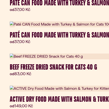
PATÉ CAN FOOD MADE WITH TURKEY & SALMON 
Aktuální cena:
37,00 Kč
od
Novinka
PATÉ CAN FOOD MADE WITH TURKEY & SALMON
Aktuální cena:
37,00 Kč
od
Novinka
BEEF FREEZE DRIED SNACK FOR CATS 40 G
Aktuální cena:
83,00 Kč
od
ACTIVE DRY FOOD MADE WITH SALMON & TURK
Aktuální cena:
149,00 Kč
od