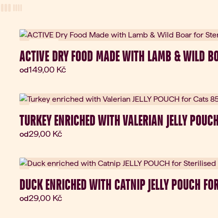
View Mode
three-column view
four-column view
Novinka
ACTIVE DRY FOOD MADE WITH LAMB & WILD BO
Aktuální cena:
149,00 Kč
od
New
TURKEY ENRICHED WITH VALERIAN JELLY POUCH
Aktuální cena:
29,00 Kč
od
Novinka
DUCK ENRICHED WITH CATNIP JELLY POUCH FOR
Aktuální cena:
29,00 Kč
od