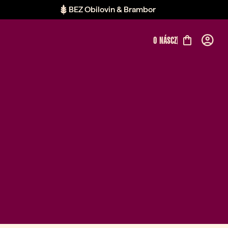
BEZ Obilovin & Brambor
O NÁS
CZ