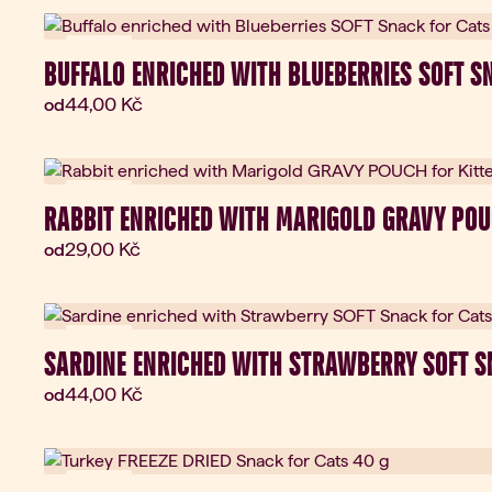
Novinka
BUFFALO ENRICHED WITH BLUEBERRIES SOFT S
Aktuální cena:
44,00 Kč
od
Novinka
RABBIT ENRICHED WITH MARIGOLD GRAVY POU
Aktuální cena:
29,00 Kč
od
Novinka
SARDINE ENRICHED WITH STRAWBERRY SOFT S
Aktuální cena:
44,00 Kč
od
Novinka