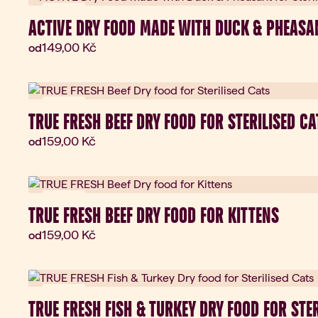
Novinka
ACTIVE DRY FOOD MADE WITH DUCK & PHEASAN
Aktuální cena:
149,00 Kč
od
Novinka
TRUE FRESH BEEF DRY FOOD FOR STERILISED CA
Aktuální cena:
159,00 Kč
od
Novinka
TRUE FRESH BEEF DRY FOOD FOR KITTENS
Aktuální cena:
159,00 Kč
od
Novinka
TRUE FRESH FISH & TURKEY DRY FOOD FOR STE