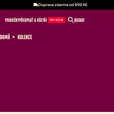
Doprava zdarma od 999 Kč
PSI
KOČKY
PŘEDPLAŤ A UŠETŘI
HLEDAT
25% SLEVA
DOMŮ
KOLEKCE