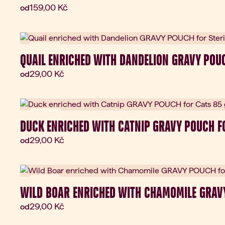
Aktuální cena:
159,00 Kč
od
Novinka
QUAIL ENRICHED WITH DANDELION GRAVY POUC
Aktuální cena:
29,00 Kč
od
Novinka
DUCK ENRICHED WITH CATNIP GRAVY POUCH F
Aktuální cena:
29,00 Kč
od
Novinka
WILD BOAR ENRICHED WITH CHAMOMILE GRAVY
Aktuální cena:
29,00 Kč
od