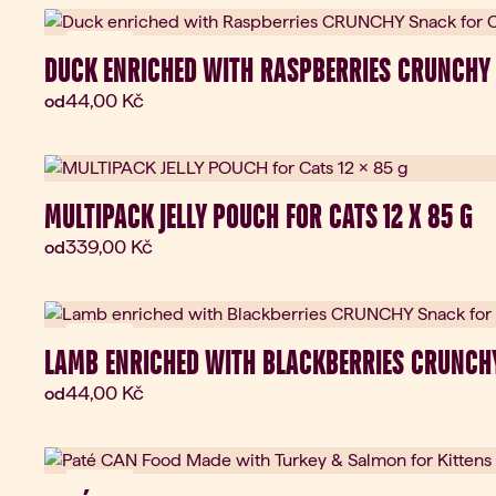
Novinka
DUCK ENRICHED WITH RASPBERRIES CRUNCHY 
Aktuální cena:
44,00 Kč
od
MULTIPACK JELLY POUCH FOR CATS 12 X 85 G
Aktuální cena:
339,00 Kč
od
Novinka
LAMB ENRICHED WITH BLACKBERRIES CRUNCHY
Aktuální cena:
44,00 Kč
od
Novinka