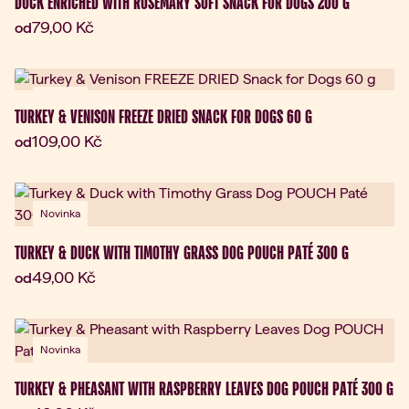
DUCK ENRICHED WITH ROSEMARY SOFT SNACK FOR DOGS 200 G
Aktuální cena:
79,00 Kč
od
Novinka
TURKEY & VENISON FREEZE DRIED SNACK FOR DOGS 60 G
Aktuální cena:
109,00 Kč
od
Novinka
TURKEY & DUCK WITH TIMOTHY GRASS DOG POUCH PATÉ 300 G
Aktuální cena:
49,00 Kč
od
Novinka
TURKEY & PHEASANT WITH RASPBERRY LEAVES DOG POUCH PATÉ 300 G