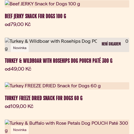
Novinka
BEEF JERKY SNACK FOR DOGS 100 G
Aktuální cena:
79,00 Kč
od
NENÍ SKLADEM
Novinka
TURKEY & WILDBOAR WITH ROSEHIPS DOG POUCH PATÉ 300 G
Aktuální cena:
49,00 Kč
od
Novinka
TURKEY FREEZE DRIED SNACK FOR DOGS 60 G
Aktuální cena:
109,00 Kč
od
Novinka