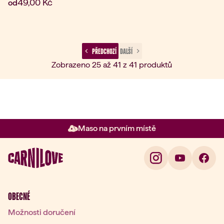
Aktuální cena:
49,00 Kč
od
 PŘEDCHOZÍ 
 DALŠÍ 
Zobrazeno 25 až 41 z 41 produktů
Maso na prvním místě
Položka 2 z 3: Maso na prvním 
OBECNÉ
Možnosti doručení