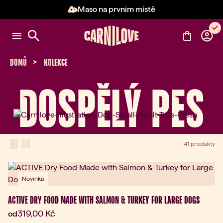
Maso na prvním místě
Položka 2 z 3: Maso na prvním 
DOMŮ
KOLEKCE
DOSPĚLÝ PES
View Mode
one-column view
two-column view
41 produkty
Novinka
ACTIVE DRY FOOD MADE WITH SALMON & TURKEY FOR LARGE DOGS
Aktuální cena:
319,00 Kč
od