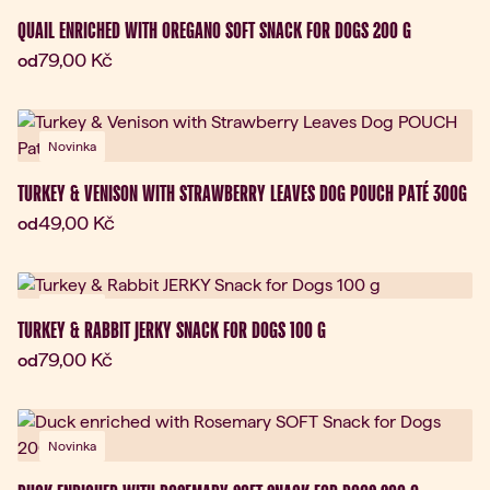
QUAIL ENRICHED WITH OREGANO SOFT SNACK FOR DOGS 200 G
Aktuální cena:
79,00 Kč
od
Novinka
TURKEY & VENISON WITH STRAWBERRY LEAVES DOG POUCH PATÉ 300G
Aktuální cena:
49,00 Kč
od
Novinka
TURKEY & RABBIT JERKY SNACK FOR DOGS 100 G
Aktuální cena:
79,00 Kč
od
Novinka