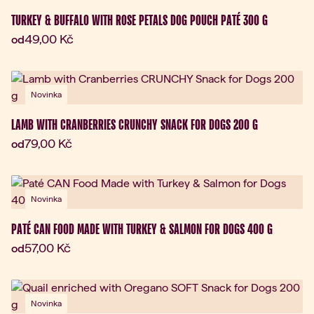
TURKEY & BUFFALO WITH ROSE PETALS DOG POUCH PATÉ 300 G
Aktuální cena:
49,00 Kč
od
Novinka
LAMB WITH CRANBERRIES CRUNCHY SNACK FOR DOGS 200 G
Aktuální cena:
79,00 Kč
od
Novinka
PATÉ CAN FOOD MADE WITH TURKEY & SALMON FOR DOGS 400 G
Aktuální cena:
57,00 Kč
od
Novinka